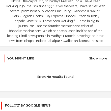
Bhopal, the capital city of Madhya Pradesh, India. I have been
working in journalism since 1994. Over the years, I have served with
several prominent publications, including: Swadesh (Gwalior),
Dainik Jagran (Jhansi), Raj Express (Bhopal), Pradesh Today
(Bhopal); Since 2012, I have been working full-time in digital
journalism. I am the founder member and editor of
bhopalsamachar.com, which has established itself as one of the
leading Hindi news portals in Madhya Pradesh, covering the latest
news from Bhopal, Indore, Jabalpur, Gwalior, and across the state.
YOU MIGHT LIKE
Show more
Error:
No results found
FOLLOW BY GOOGLE NEWS