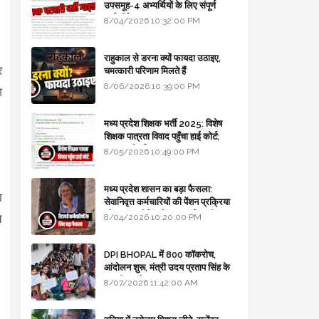
उपसमूह-4 अभ्यर्थियों के लिए संपूर्ण
मार्गदर्शिका
8/04/2026 10:32:00 PM
राहुकाल से डरना क्यों फायदा उठाइए,
र
चमत्कारी परिणाम मिलते हैं
8/06/2026 10:39:00 PM
श
मध्य प्रदेश शिक्षक भर्ती 2025: विशेष
शिक्षक पात्रता विवाद पहुँचा हाई कोर्ट;
सरकार से माँगा जवाब
8/05/2026 10:49:00 PM
मध्य प्रदेश शासन का बड़ा फैसला:
ा
सेवानिवृत्त कर्मचारियों की पेंशन प्रक्रिया
और बजट कोडिंग में हुए क्रांतिकारी
न
8/04/2026 10:20:00 PM
बदलाव
DPI BHOPAL में 800 कॉकरोच,
आंदोलन शुरू, मंत्री उदय प्रताप सिंह के
घर भी जाएंगे
8/07/2026 11:42:00 AM