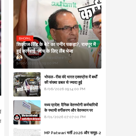
BHOPAL
शिवराज सिंह के बेटे का पनीर पकड़ा?, रायपुर में
हुई कार्रवाई, जांच के लिए लैब भेजा
Updesh Awasthee
8/06/2026 10:09:00 PM
भोपाल–रीवा वंदे भारत एक्सप्रेस में बर्थों
की संख्या डबल से ज्यादा हुई
8/06/2026 09:14:00 PM
।
मध्य प्रदेश: दैनिक वेतनभोगी कर्मचारियों
के स्थायी वर्गीकरण और वेतनमान पर
ं
सरकार का बड़ा स्पष्टीकरण
8/01/2026 07:07:00 PM
ा
MP Patwari भर्ती 2026 और समूह-2