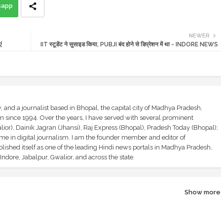
sapp
NEWER
ं
IIT स्टूडेंट ने सुसाइड किया, PUBJI बंद होने से डिप्रेशन में था - INDORE NEWS
and a journalist based in Bhopal, the capital city of Madhya Pradesh,
sm since 1994. Over the years, I have served with several prominent
ior), Dainik Jagran (Jhansi), Raj Express (Bhopal), Pradesh Today (Bhopal);
ime in digital journalism. I am the founder member and editor of
shed itself as one of the leading Hindi news portals in Madhya Pradesh,
ndore, Jabalpur, Gwalior, and across the state.
Show more