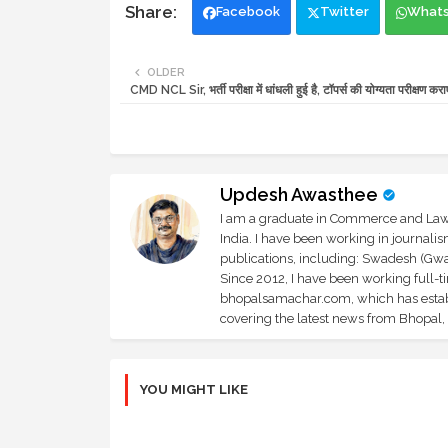
Facebook
Twitter
What
OLDER
CMD NCL Sir, भर्ती परीक्षा में धांधली हुई है, टॉपर्स की योग्यता परीक्षण कराए
Updesh Awasthee
I am a graduate in Commerce and Law, 
India. I have been working in journali
publications, including: Swadesh (Gwal
Since 2012, I have been working full-t
bhopalsamachar.com, which has establi
covering the latest news from Bhopal, I
YOU MIGHT LIKE