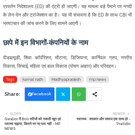
प्रवर्तन निदेशालय (ED) की एंट्री हो जाएगी। यह मामला बड़े पैमाने पर नगदी
के लेन-देन और ट्रांजेक्शन का है। यह भी संभावना है कि ED के साथ CBI भी
भ्रष्टाचार की जांच करने के लिए सामने आएगी।
छापे में इन विभागों-कंपनियों के नाम
पीडब्ल्यूडी, शिवा काॅर्पोरेशन, मोंटाना, डिजियाना, कार्निवल ग्रुप, नगरीय
विकास, सिंचाई, महिला एवं बाल विकास (पोषण आहार) और परिवहन।
Tags
kamal nath
Madhyapradesh
mp news
Facebook
Twi
Wh
OLDER
NEWER
Gwalior में 800 मरीजों को नकली खून एवं
स्वास्थ्य : सरकार और समाज एक साथ हो -
tte
ats
प्लाज्मा चढ़ाया, कितने मर गए पता नहीं - MP
Pratidin
NEWS
r
app