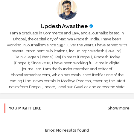
Updesh Awasthee
I am a graduate in Commerce and Law, and a journalist based in
Bhopal, the capital city of Madhya Pradesh, India. I have been
working in journalism since 1994. Over the years, I have served with
several prominent publications, including: Swadesh (Gwalior),
Dainik Jagran (Jhansi), Raj Express (Bhopal), Pradesh Today
(Bhopal); Since 2012, I have been working full-time in digital
journalism. I am the founder member and editor of
bhopalsamachar.com, which has established itself as one of the
leading Hindi news portals in Madhya Pradesh, covering the latest
news from Bhopal, Indore, Jabalpur, Gwalior, and across the state.
YOU MIGHT LIKE
Show more
Error:
No results found