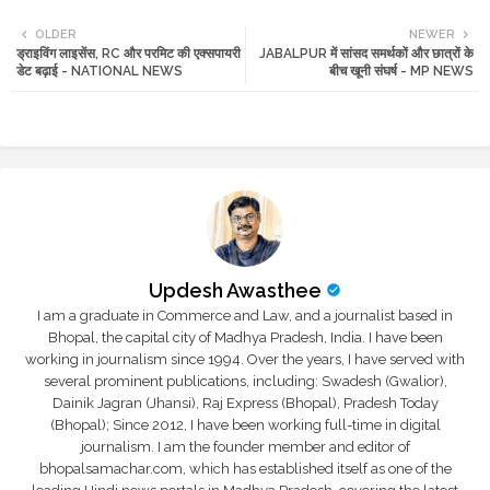
Twi
Wh
OLDER
NEWER
ड्राइविंग लाइसेंस, RC और परमिट की एक्सपायरी
JABALPUR में सांसद समर्थकों और छात्रों के
tte
ats
डेट बढ़ाई - NATIONAL NEWS
बीच खूनी संघर्ष - MP NEWS
r
app
Updesh Awasthee
I am a graduate in Commerce and Law, and a journalist based in
Bhopal, the capital city of Madhya Pradesh, India. I have been
working in journalism since 1994. Over the years, I have served with
several prominent publications, including: Swadesh (Gwalior),
Dainik Jagran (Jhansi), Raj Express (Bhopal), Pradesh Today
(Bhopal); Since 2012, I have been working full-time in digital
journalism. I am the founder member and editor of
bhopalsamachar.com, which has established itself as one of the