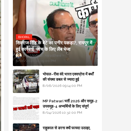
BHOPAL
शिवराज सिंह के बेटे का पनीर पकड़ा?, रायपुर में
हुई कार्रवाई, जांच के लिए लैब भेजा
Updesh Awasthee
8/06/2026 10:09:00 PM
भोपाल–रीवा वंदे भारत एक्सप्रेस में बर्थों
की संख्या डबल से ज्यादा हुई
8/06/2026 09:14:00 PM
MP Patwari भर्ती 2026 और समूह-2
उपसमूह-4 अभ्यर्थियों के लिए संपूर्ण
मार्गदर्शिका
8/04/2026 10:32:00 PM
राहुकाल से डरना क्यों फायदा उठाइए,