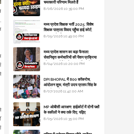
चमत्कारी परिणाम मिलते हैं
8/06/2026 10:39:00 PM
े
,
मध्य प्रदेश शिक्षक भर्ती 2025: विशेष
न
शिक्षक पात्रता विवाद पहुँचा हाई कोर्ट;
सरकार से माँगा जवाब
8/05/2026 10:49:00 PM
मध्य प्रदेश शासन का बड़ा फैसला:
म
सेवानिवृत्त कर्मचारियों की पेंशन प्रक्रिया
और बजट कोडिंग में हुए क्रांतिकारी
8/04/2026 10:20:00 PM
ं
बदलाव
े
DPI BHOPAL में 800 कॉकरोच,
आंदोलन शुरू, मंत्री उदय प्रताप सिंह के
घर भी जाएंगे
8/07/2026 11:42:00 AM
।
MP ओबीसी आरक्षण: हाईकोर्ट में दोनों पक्षों
े
के वकीलों ने क्या तर्क दिए, पढ़िए
ं
8/05/2026 10:35:00 PM
ं