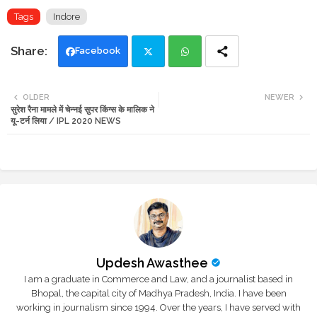
Tags
Indore
Facebook
Twi
Wh
OLDER
NEWER
सुरेश रैना मामले में चेन्नई सुपर किंग्स के मालिक ने
tte
ats
यू-टर्न लिया / IPL 2020 NEWS
r
app
Updesh Awasthee
I am a graduate in Commerce and Law, and a journalist based in
Bhopal, the capital city of Madhya Pradesh, India. I have been
working in journalism since 1994. Over the years, I have served with