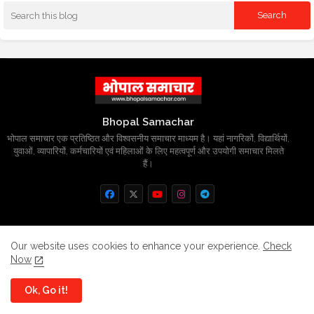
Bhopal Samachar
भोपाल समाचार एक प्रतिष्ठित और विश्वसनीय समाचार माध्यम है। यहां नागरिकों, विद्यार्थियों,
युवाओं, व्यापारियों, कर्मचारियों एवं महिलाओं के लिए महत्वपूर्ण और उपयोगी समाचार मिलते
हैं।
Home
About
Contact us
Privacy Policy
Our website uses cookies to enhance your experience.
Check
Now
Grievance
Disclaimer
sitemap
Ok, Go it!
All Right Reserved Copyright
BhopalSmachar.com