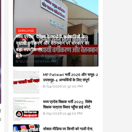
EMPLOYEE
मध्य प्रदेश: दैनिक वेतनभोगी कर्मचारियों के
स्थायी वर्गीकरण और वेतनमान पर सरकार का
बड़ा स्पष्टीकरण
Updesh Awasthee
8/01/2026 07:07:00 PM
MP Patwari भर्ती 2026 और समूह-2
उपसमूह-4 अभ्यर्थियों के लिए संपूर्ण
मार्गदर्शिका
8/04/2026 10:32:00 PM
मध्य प्रदेश शिक्षक भर्ती 2025: विशेष
शिक्षक पात्रता विवाद पहुँचा हाई कोर्ट;
ा
सरकार से माँगा जवाब
8/05/2026 10:49:00 PM
े
सोशल मीडिया पर किसी को गाली देना,