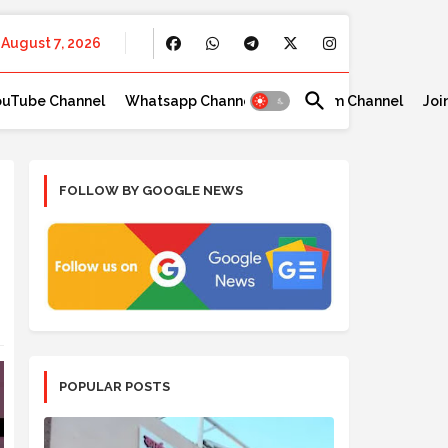
August 7, 2026
ouTube Channel
Whatsapp Channel
Telegram Channel
Joi
FOLLOW BY GOOGLE NEWS
POPULAR POSTS