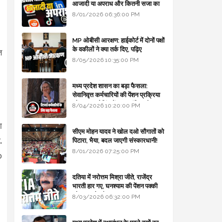
आजादी या अपराध और कितनी सजा का
प्रावधान - free legal advice
8/01/2026 06:36:00 PM
MP ओबीसी आरक्षण: हाईकोर्ट में दोनों पक्षों
के वकीलों ने क्या तर्क दिए, पढ़िए
ि
8/05/2026 10:35:00 PM
मध्य प्रदेश शासन का बड़ा फैसला:
सेवानिवृत्त कर्मचारियों की पेंशन प्रक्रिया
और बजट कोडिंग में हुए क्रांतिकारी
8/04/2026 10:20:00 PM
बदलाव
ा
सीएम मोहन यादव ने खोल दओ सौगातों को
.
पिटारा, भैया, बदल जाएगी संस्कारधानी!
8/01/2026 07:25:00 PM
o
दतिया में नरोत्तम मिश्रा जीते, राजेंद्र
भारती हार गए, घनश्याम की पेंशन पक्की
और आशुतोष बैक टू...
8/03/2026 06:32:00 PM