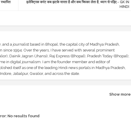
त स्थापित
इलेक्ट्रिक करंट कब झटके मारता है और कब चिपका लेता है, ध्यान से पढ़िए - GK IN
HINDI
and a journalist based in Bhopal, the capital city of Madhya Pradesh,
sm since 1994. Over the years, I have served with several prominent
ior), Dainik Jagran (Jhansi), Raj Express (Bhopal), Pradesh Today (Bhopal);
ime in digital journalism. I am the founder member and editor of
shed itself as one of the leading Hindi news portals in Madhya Pradesh,
ndore, Jabalpur, Gwalior, and across the state.
Show more
ror:
No results found