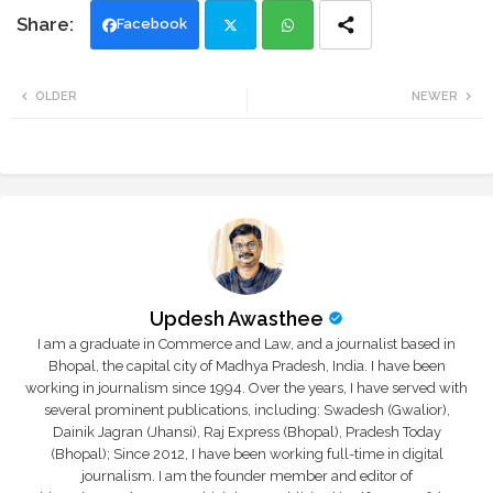
Facebook
Twi
Wh
OLDER
NEWER
tte
ats
r
app
Updesh Awasthee
I am a graduate in Commerce and Law, and a journalist based in
Bhopal, the capital city of Madhya Pradesh, India. I have been
working in journalism since 1994. Over the years, I have served with
several prominent publications, including: Swadesh (Gwalior),
Dainik Jagran (Jhansi), Raj Express (Bhopal), Pradesh Today
(Bhopal); Since 2012, I have been working full-time in digital
journalism. I am the founder member and editor of