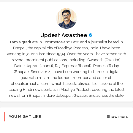
Updesh Awasthee
I am a graduate in Commerce and Law, and a journalist based in
Bhopal, the capital city of Madhya Pradesh, India. I have been
working in journalism since 1994. Over the years, I have served with
several prominent publications, including: Swadesh (Gwalior),
Dainik Jagran (Jhansi), Raj Express (Bhopal), Pradesh Today
(Bhopal); Since 2012, I have been working full-time in digital
journalism. I am the founder member and editor of
bhopalsamachar.com, which has established itself as one of the
leading Hindi news portals in Madhya Pradesh, covering the latest
news from Bhopal, Indore, Jabalpur, Gwalior, and across the state.
YOU MIGHT LIKE
Show more