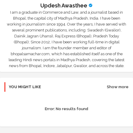
Updesh Awasthee
I am a graduate in Commerce and Law, and a journalist based in
Bhopal, the capital city of Madhya Pradesh, India. I have been
working in journalism since 1994. Over the years, I have served with
several prominent publications, including: Swadesh (Gwalior),
Dainik Jagran (Jhansi), Raj Express (Bhopal), Pradesh Today
(Bhopal); Since 2012, I have been working full-time in digital
journalism. I am the founder member and editor of
bhopalsamachar.com, which has established itself as one of the
leading Hindi news portals in Madhya Pradesh, covering the latest
news from Bhopal, Indore, Jabalpur, Gwalior, and across the state.
YOU MIGHT LIKE
Show more
Error:
No results found