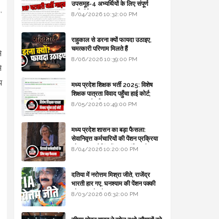
उपसमूह-4 अभ्यर्थियों के लिए संपूर्ण
,
मार्गदर्शिका
8/04/2026 10:32:00 PM
राहुकाल से डरना क्यों फायदा उठाइए,
चमत्कारी परिणाम मिलते हैं
े
8/06/2026 10:39:00 PM
े
य
मध्य प्रदेश शिक्षक भर्ती 2025: विशेष
शिक्षक पात्रता विवाद पहुँचा हाई कोर्ट;
सरकार से माँगा जवाब
8/05/2026 10:49:00 PM
मध्य प्रदेश शासन का बड़ा फैसला:
सेवानिवृत्त कर्मचारियों की पेंशन प्रक्रिया
और बजट कोडिंग में हुए क्रांतिकारी
8/04/2026 10:20:00 PM
बदलाव
दतिया में नरोत्तम मिश्रा जीते, राजेंद्र
भारती हार गए, घनश्याम की पेंशन पक्की
और आशुतोष बैक टू...
8/03/2026 06:32:00 PM