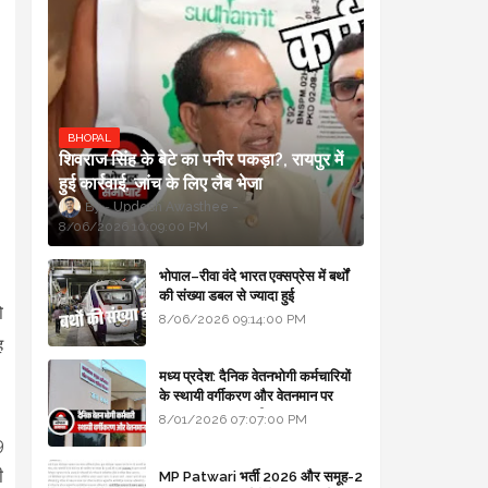
BHOPAL
शिवराज सिंह के बेटे का पनीर पकड़ा?, रायपुर में
हुई कार्रवाई, जांच के लिए लैब भेजा
Updesh Awasthee
8/06/2026 10:09:00 PM
भोपाल–रीवा वंदे भारत एक्सप्रेस में बर्थों
की संख्या डबल से ज्यादा हुई
ो
8/06/2026 09:14:00 PM
ह
मध्य प्रदेश: दैनिक वेतनभोगी कर्मचारियों
के स्थायी वर्गीकरण और वेतनमान पर
सरकार का बड़ा स्पष्टीकरण
8/01/2026 07:07:00 PM
9
ी
MP Patwari भर्ती 2026 और समूह-2