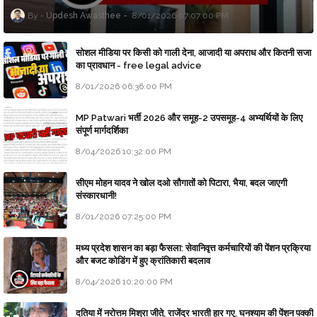
Updesh Awasthee
8/01/2026 07:07:00 PM
सोशल मीडिया पर किसी को गाली देना, आजादी या अपराध और कितनी सजा
का प्रावधान - free legal advice
8/01/2026 06:36:00 PM
MP Patwari भर्ती 2026 और समूह-2 उपसमूह-4 अभ्यर्थियों के लिए
संपूर्ण मार्गदर्शिका
8/04/2026 10:32:00 PM
सीएम मोहन यादव ने खोल दओ सौगातों को पिटारा, भैया, बदल जाएगी
संस्कारधानी!
8/01/2026 07:25:00 PM
मध्य प्रदेश शासन का बड़ा फैसला: सेवानिवृत्त कर्मचारियों की पेंशन प्रक्रिया
और बजट कोडिंग में हुए क्रांतिकारी बदलाव
8/04/2026 10:20:00 PM
दतिया में नरोत्तम मिश्रा जीते, राजेंद्र भारती हार गए, घनश्याम की पेंशन पक्की