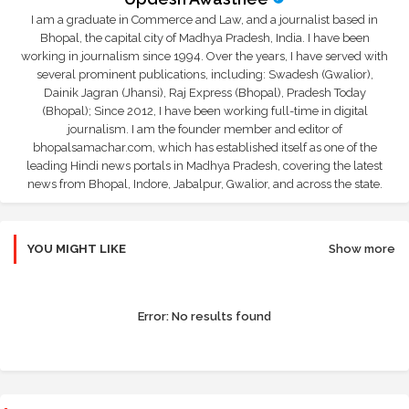
I am a graduate in Commerce and Law, and a journalist based in
Bhopal, the capital city of Madhya Pradesh, India. I have been
working in journalism since 1994. Over the years, I have served with
several prominent publications, including: Swadesh (Gwalior),
Dainik Jagran (Jhansi), Raj Express (Bhopal), Pradesh Today
(Bhopal); Since 2012, I have been working full-time in digital
journalism. I am the founder member and editor of
bhopalsamachar.com, which has established itself as one of the
leading Hindi news portals in Madhya Pradesh, covering the latest
news from Bhopal, Indore, Jabalpur, Gwalior, and across the state.
YOU MIGHT LIKE
Show more
Error:
No results found