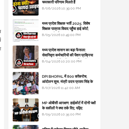
चमत्कारी परिणाम मिलते हैं
8/06/2026 10:39:00 PM
मध्य प्रदेश शिक्षक भर्ती 2025: विशेष
शिक्षक पात्रता विवाद पहुँचा हाई कोर्ट;
य
सरकार से माँगा जवाब
8/05/2026 10:49:00 PM
य
ा
मध्य प्रदेश शासन का बड़ा फैसला:
सेवानिवृत्त कर्मचारियों की पेंशन प्रक्रिया
और बजट कोडिंग में हुए क्रांतिकारी
8/04/2026 10:20:00 PM
बदलाव
DPI BHOPAL में 800 कॉकरोच,
आंदोलन शुरू, मंत्री उदय प्रताप सिंह के
घर भी जाएंगे
8/07/2026 11:42:00 AM
MP ओबीसी आरक्षण: हाईकोर्ट में दोनों पक्षों
के वकीलों ने क्या तर्क दिए, पढ़िए
8/05/2026 10:35:00 PM