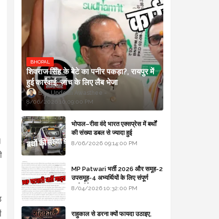
BHOPAL
शिवराज सिंह के बेटे का पनीर पकड़ा?, रायपुर में
हुई कार्रवाई, जांच के लिए लैब भेजा
Updesh Awasthee
8/06/2026 10:09:00 PM
भोपाल–रीवा वंदे भारत एक्सप्रेस में बर्थों
की संख्या डबल से ज्यादा हुई
।
8/06/2026 09:14:00 PM
ी
MP Patwari भर्ती 2026 और समूह-2
उपसमूह-4 अभ्यर्थियों के लिए संपूर्ण
मार्गदर्शिका
8/04/2026 10:32:00 PM
ठ
ं
राहुकाल से डरना क्यों फायदा उठाइए,