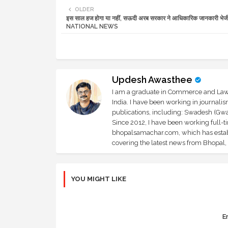
OLDER
इस साल हज होगा या नहीं, सऊदी अरब सरकार ने आधिकारिक जानकारी भेज
NATIONAL NEWS
Updesh Awasthee
I am a graduate in Commerce and Law, 
India. I have been working in journali
publications, including: Swadesh (Gwal
Since 2012, I have been working full-t
bhopalsamachar.com, which has establi
covering the latest news from Bhopal, I
YOU MIGHT LIKE
Er