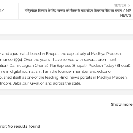
NEWER
ी /
मंत्रिमंडल विस्तार के लिए भाजपा की बैठक के बाद सीएम शिवराज सिंह का बयान / MP
NEWS
and a journalist based in Bhopal, the capital city of Madhya Pradesh,
sm since 1994. Over the years, I have served with several prominent
ior), Dainik Jagran (Jhansi), Raj Express (Bhopal), Pradesh Today (Bhopal);
ime in digital journalism. I am the founder member and editor of
shed itself as one of the leading Hindi news portals in Madhya Pradesh,
ndore, Jabalpur, Gwalior, and across the state.
Show more
ror:
No results found