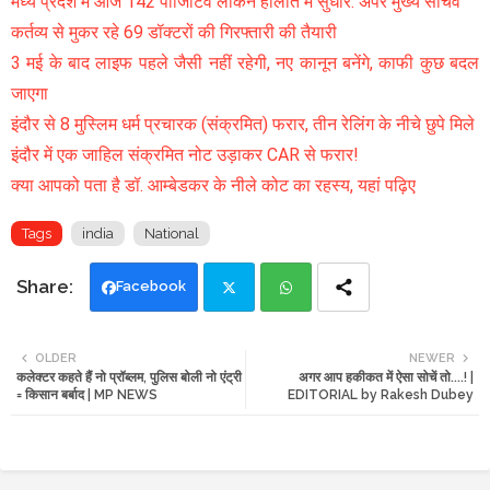
मध्य प्रदेश में आज 142 पॉजिटिव लेकिन हालात में सुधार: अपर मुख्य सचिव
कर्तव्य से मुकर रहे 69 डॉक्टरों की गिरफ्तारी की तैयारी
3 मई के बाद लाइफ पहले जैसी नहीं रहेगी, नए कानून बनेंगे, काफी कुछ बदल
जाएगा
इंदौर से 8 मुस्लिम धर्म प्रचारक (संक्रमित) फरार, तीन रेलिंग के नीचे छुपे मिले
इंदौर में एक जाहिल संक्रमित नोट उड़ाकर CAR से फरार!
क्या आपको पता है डॉ. आम्बेडकर के नीले कोट का रहस्य, यहां पढ़िए
Tags
india
National
Facebook
Twi
Wh
OLDER
NEWER
कलेक्टर कहते हैं नो प्रॉब्लम, पुलिस बोली नो एंट्री
अगर आप हकीकत में ऐसा सोचें तो....! |
tte
ats
= किसान बर्बाद | MP NEWS
EDITORIAL by Rakesh Dubey
r
app