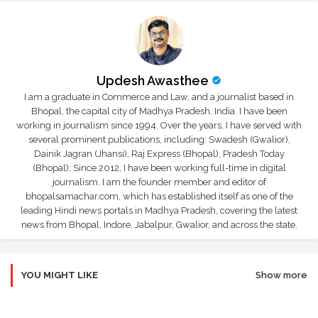
Updesh Awasthee
I am a graduate in Commerce and Law, and a journalist based in
Bhopal, the capital city of Madhya Pradesh, India. I have been
working in journalism since 1994. Over the years, I have served with
several prominent publications, including: Swadesh (Gwalior),
Dainik Jagran (Jhansi), Raj Express (Bhopal), Pradesh Today
(Bhopal); Since 2012, I have been working full-time in digital
journalism. I am the founder member and editor of
bhopalsamachar.com, which has established itself as one of the
leading Hindi news portals in Madhya Pradesh, covering the latest
news from Bhopal, Indore, Jabalpur, Gwalior, and across the state.
YOU MIGHT LIKE
Show more