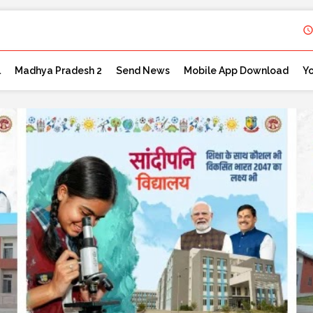
l
Madhya Pradesh 2
Send News
Mobile App Download
Y