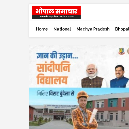
Home
National
Madhya Pradesh
Bhopa