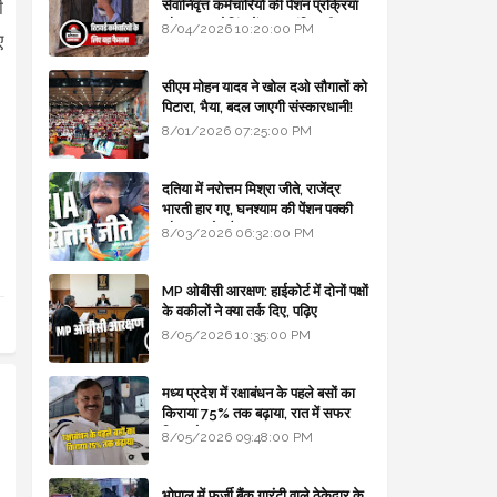
सेवानिवृत्त कर्मचारियों की पेंशन प्रक्रिया
ी
और बजट कोडिंग में हुए क्रांतिकारी
8/04/2026 10:20:00 PM
ए
बदलाव
सीएम मोहन यादव ने खोल दओ सौगातों को
पिटारा, भैया, बदल जाएगी संस्कारधानी!
8/01/2026 07:25:00 PM
दतिया में नरोत्तम मिश्रा जीते, राजेंद्र
भारती हार गए, घनश्याम की पेंशन पक्की
और आशुतोष बैक टू...
8/03/2026 06:32:00 PM
MP ओबीसी आरक्षण: हाईकोर्ट में दोनों पक्षों
के वकीलों ने क्या तर्क दिए, पढ़िए
8/05/2026 10:35:00 PM
मध्य प्रदेश में रक्षाबंधन के पहले बसों का
किराया 75% तक बढ़ाया, रात में सफर
किया तो 10% एक्स्ट्रा
8/05/2026 09:48:00 PM
भोपाल में फर्जी बैंक गारंटी वाले ठेकेदार के