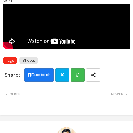
Tags
Bhopal
Facebook
Twi
Wh
OLDER
NEWER
tte
ats
r
app