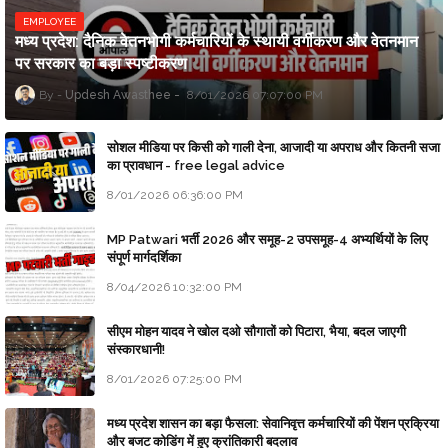
EMPLOYEE
मध्य प्रदेश: दैनिक वेतनभोगी कर्मचारियों के स्थायी वर्गीकरण और वेतनमान
पर सरकार का बड़ा स्पष्टीकरण
Updesh Awasthee
8/01/2026 07:07:00 PM
सोशल मीडिया पर किसी को गाली देना, आजादी या अपराध और कितनी सजा
का प्रावधान - free legal advice
8/01/2026 06:36:00 PM
MP Patwari भर्ती 2026 और समूह-2 उपसमूह-4 अभ्यर्थियों के लिए
संपूर्ण मार्गदर्शिका
8/04/2026 10:32:00 PM
सीएम मोहन यादव ने खोल दओ सौगातों को पिटारा, भैया, बदल जाएगी
संस्कारधानी!
8/01/2026 07:25:00 PM
मध्य प्रदेश शासन का बड़ा फैसला: सेवानिवृत्त कर्मचारियों की पेंशन प्रक्रिया
और बजट कोडिंग में हुए क्रांतिकारी बदलाव