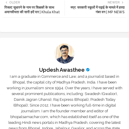
OLDER
NEWER
रिजल्ट सुधारने के नाम पर शिक्षकों के साथ
मप्र: सरकारी स्कूलों में पढ़ाई के मामले में हरदा
tte
ats
अमानवीयता की सारी हदें पार | Khula Khat
नंबर वन | MP NEWS
r
app
Updesh Awasthee
I am a graduate in Commerce and Law, and a journalist based in
Bhopal, the capital city of Madhya Pradesh, India. I have been
working in journalism since 1994. Over the years, I have served with
several prominent publications, including: Swadesh (Gwalior),
Dainik Jagran (Jhansi), Raj Express (Bhopal), Pradesh Today
(Bhopal); Since 2012, I have been working full-time in digital
journalism. I am the founder member and editor of
bhopalsamachar.com, which has established itself as one of the
leading Hindi news portals in Madhya Pradesh, covering the latest
news from Bhopal, Indore, Jabalpur, Gwalior, and across the state.