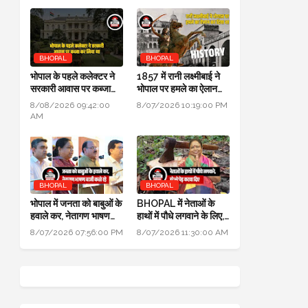
BHOPAL
BHOPAL
भोपाल के पहले कलेक्टर ने
1857 में रानी लक्ष्मीबाई ने
सरकारी आवास पर कब्जा
भोपाल पर हमले का ऐलान
कर लिया था, हाई कोर्ट में
कर दिया था, बेगम ने रानी को
8/08/2026 09:42:00
8/07/2026 10:19:00 PM
हुआ खुलासा
मारने सैनिक भेजे थे
AM
BHOPAL
BHOPAL
भोपाल में जनता को बाबुओं के
BHOPAL में नेताओं के
हवाले कर, नेतागण भाषण
हाथों में पौधे लगवाने के लिए,
बाजी करते रहे: मुख्यमंत्री
700 हरे भरे पेड़ कटवा दिए
8/07/2026 07:56:00 PM
8/07/2026 11:30:00 AM
जन विश्वास अभियान