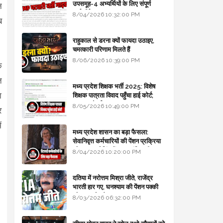
उपसमूह-4 अभ्यर्थियों के लिए संपूर्ण
न
मार्गदर्शिका
8/04/2026 10:32:00 PM
ब
राहुकाल से डरना क्यों फायदा उठाइए,
चमत्कारी परिणाम मिलते हैं
8/06/2026 10:39:00 PM
क
त
मध्य प्रदेश शिक्षक भर्ती 2025: विशेष
ा
शिक्षक पात्रता विवाद पहुँचा हाई कोर्ट;
सरकार से माँगा जवाब
8/05/2026 10:49:00 PM
र
ं
मध्य प्रदेश शासन का बड़ा फैसला:
सेवानिवृत्त कर्मचारियों की पेंशन प्रक्रिया
और बजट कोडिंग में हुए क्रांतिकारी
8/04/2026 10:20:00 PM
बदलाव
दतिया में नरोत्तम मिश्रा जीते, राजेंद्र
भारती हार गए, घनश्याम की पेंशन पक्की
और आशुतोष बैक टू...
8/03/2026 06:32:00 PM