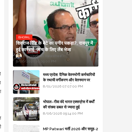
BHOPAL
शिवराज सिंह के बेटे का पनीर पकड़ा?, रायपुर में
हुई कार्रवाई, जांच के लिए लैब भेजा
Updesh Awasthee
8/06/2026 10:09:00 PM
ो
मध्य प्रदेश: दैनिक वेतनभोगी कर्मचारियों
के स्थायी वर्गीकरण और वेतनमान पर
ा
सरकार का बड़ा स्पष्टीकरण
8/01/2026 07:07:00 PM
श
भोपाल–रीवा वंदे भारत एक्सप्रेस में बर्थों
की संख्या डबल से ज्यादा हुई
8/06/2026 09:14:00 PM
त
ी
MP Patwari भर्ती 2026 और समूह-2