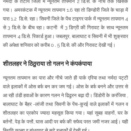
नर्मदा के तटीय जिलों में न्यूनतम तापमान 2 डि.से. के नीचे तक खिसक
गया। अमरकंटक में न्यूनतम तापमान 1.6 रहा तो डिण्डोरी जिले के चाड़ा में
पारा 1.2 डि.से. रहा। सिवनी जिले के पेंच टाइगर पार्क में न्यूनतम तापमान 4
से 3 डि.से. के बीच रहा। कटनी में 3 डिग्री की गिरावट के साथ न्यूनतम
तापमान 4 डि.से. रिकार्ड हुआ। जबलपुर, बालाघाट व सिवनी में भी शुक्रवार
की अपेक्षा शनिवार को करीब 0 . 5 डि.से. की और गिरावट देखी गई।
शीतलहर ने ठिठुराया तो गलन ने कंपकंपाया
न्यूनतम तापमान का पारा और नीचे जाते ही पार्क एरिया तथा नर्मदा पट्टी
वाले इलाकों में ओस बर्फ बन कर जम गई। ओस के बर्फ बनने और उत्तर से
आ रही ठंडी हवाओं के कारण गलन ने ढिढुरन बढ़ा दी। डिंडोरी के करंजिया ,
बालाघाट के बैहर -लांजी तथा सिवनी के पेंच-कुरई वाले इलाकों में गलन व
शीतलहर का प्रकोप ज्यादा महसूस किया गया। यहां सुबह वाहनों, घर के
बर्तनों, पेड़ के पत्तों, घास आदी पर बर्फ की सफेद परत जमी नजर आई। यही
स्थिति कान्हा व बांधवगढ़ से सटे इलाकों में देखी गई।