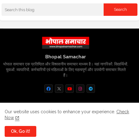
Bhopal Samachar
भोपाल समाचार एक प्रतिष्ठित और विश्वसनीय समाचार माध्यम है। यहां नागरिकों, विद्यार्थियों,
युवाओं, व्यापारियों, कर्मचारियों एवं महिलाओं के लिए महत्वपूर्ण और उपयोगी समाचार मिलते
हैं।
Home
About
Contact us
Privacy Policy
Our website uses cookies to enhance your experience.
Check
Now
Grievance
Disclaimer
sitemap
Ok, Go it!
All Right Reserved Copyright
BhopalSmachar.com