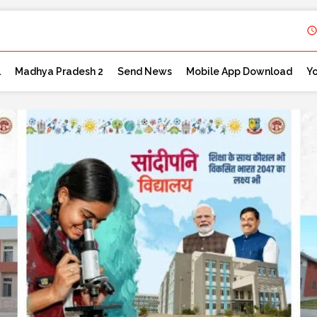
l
Madhya Pradesh 2
Send News
Mobile App Download
Y