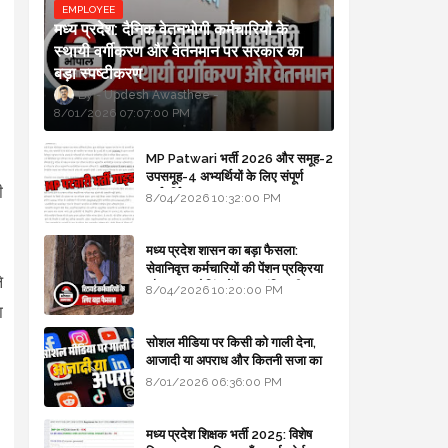
EMPLOYEE
मध्य प्रदेश: दैनिक वेतनभोगी कर्मचारियों के
स्थायी वर्गीकरण और वेतनमान पर सरकार का
बड़ा स्पष्टीकरण
Updesh Awasthee
8/01/2026 07:07:00 PM
MP Patwari भर्ती 2026 और समूह-2
उपसमूह-4 अभ्यर्थियों के लिए संपूर्ण
ी
मार्गदर्शिका
8/04/2026 10:32:00 PM
मध्य प्रदेश शासन का बड़ा फैसला:
सेवानिवृत्त कर्मचारियों की पेंशन प्रक्रिया
े
और बजट कोडिंग में हुए क्रांतिकारी
8/04/2026 10:20:00 PM
बदलाव
ा
सोशल मीडिया पर किसी को गाली देना,
आजादी या अपराध और कितनी सजा का
प्रावधान - free legal advice
8/01/2026 06:36:00 PM
।
मध्य प्रदेश शिक्षक भर्ती 2025: विशेष