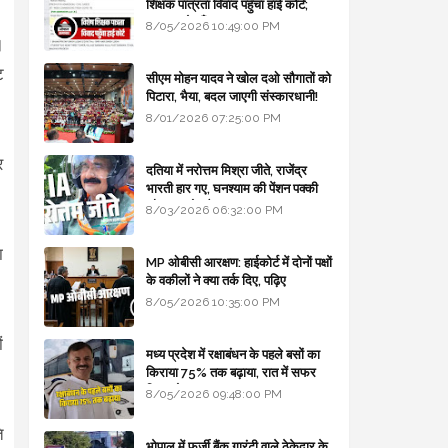
शिक्षक पात्रता विवाद पहुँचा हाई कोर्ट;
सरकार से माँगा जवाब
8/05/2026 10:49:00 PM
।
ट
सीएम मोहन यादव ने खोल दओ सौगातों को
पिटारा, भैया, बदल जाएगी संस्कारधानी!
8/01/2026 07:25:00 PM
र
दतिया में नरोत्तम मिश्रा जीते, राजेंद्र
भारती हार गए, घनश्याम की पेंशन पक्की
और आशुतोष बैक टू...
8/03/2026 06:32:00 PM
ा
MP ओबीसी आरक्षण: हाईकोर्ट में दोनों पक्षों
के वकीलों ने क्या तर्क दिए, पढ़िए
8/05/2026 10:35:00 PM
ं
मध्य प्रदेश में रक्षाबंधन के पहले बसों का
किराया 75% तक बढ़ाया, रात में सफर
किया तो 10% एक्स्ट्रा
8/05/2026 09:48:00 PM
ि
भोपाल में फर्जी बैंक गारंटी वाले ठेकेदार के