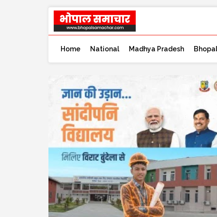
Home
National
Madhya Pradesh
Bhopa