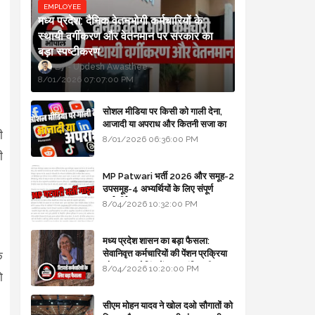
EMPLOYEE
मध्य प्रदेश: दैनिक वेतनभोगी कर्मचारियों के
स्थायी वर्गीकरण और वेतनमान पर सरकार का
बड़ा स्पष्टीकरण
Updesh Awasthee
8/01/2026 07:07:00 PM
सोशल मीडिया पर किसी को गाली देना,
आजादी या अपराध और कितनी सजा का
ी
प्रावधान - free legal advice
8/01/2026 06:36:00 PM
ी
MP Patwari भर्ती 2026 और समूह-2
उपसमूह-4 अभ्यर्थियों के लिए संपूर्ण
मार्गदर्शिका
8/04/2026 10:32:00 PM
मध्य प्रदेश शासन का बड़ा फैसला:
सेवानिवृत्त कर्मचारियों की पेंशन प्रक्रिया
े
और बजट कोडिंग में हुए क्रांतिकारी
8/04/2026 10:20:00 PM
ो
बदलाव
सीएम मोहन यादव ने खोल दओ सौगातों को