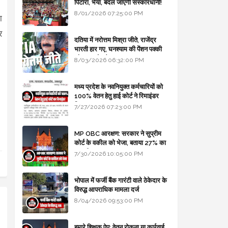
पिटारा, भैया, बदल जाएगी संस्कारधानी!
8/01/2026 07:25:00 PM
ा
र
दतिया में नरोत्तम मिश्रा जीते, राजेंद्र
भारती हार गए, घनश्याम की पेंशन पक्की
और आशुतोष बैक टू...
8/03/2026 06:32:00 PM
मध्य प्रदेश के नवनियुक्त कर्मचारियों को
100% वेतन हेतु हाई कोर्ट ने रिमाइंडर
लिखा
7/27/2026 07:23:00 PM
MP OBC आरक्षण: सरकार ने सुप्रीम
कोर्ट के वकील को भेजा, बताया 27% का
कानूनी आधार
7/30/2026 10:05:00 PM
भोपाल में फर्जी बैंक गारंटी वाले ठेकेदार के
विरुद्ध आपराधिक मामला दर्ज
8/04/2026 09:53:00 PM
हमारे शिक्षक ऐप: वेतन रोकना या कार्रवाई