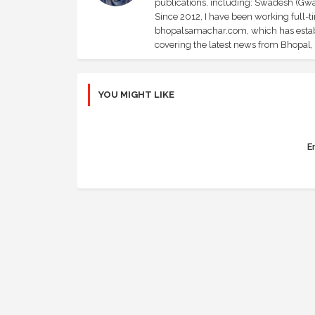
publications, including: Swadesh (Gwal
Since 2012, I have been working full-t
bhopalsamachar.com, which has establi
covering the latest news from Bhopal, I
YOU MIGHT LIKE
Er