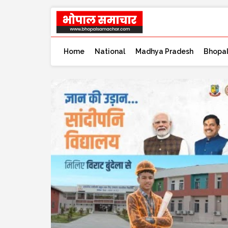
Home
National
Madhya Pradesh
Bhopa