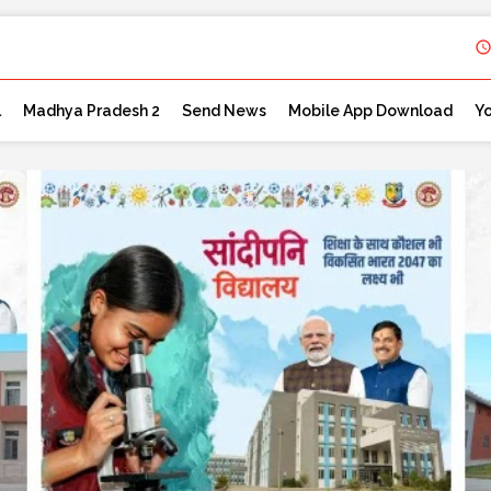
l
Madhya Pradesh 2
Send News
Mobile App Download
Y