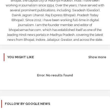
Bhopal, the capital city of Madhya Pradesh, India. I have been
working in journalism since 1994. Over the years, I have served with
several prominent publications, including: Swadesh (Gwalior),
Dainik Jagran (Jhansi), Raj Express (Bhopal), Pradesh Today
(Bhopal); Since 2012, I have been working full-time in digital
journalism. I am the founder member and editor of
bhopalsamachar.com, which has established itself as one of the
leading Hindi news portals in Madhya Pradesh, covering the latest
news from Bhopal, Indore, Jabalpur, Gwalior, and across the state.
YOU MIGHT LIKE
Show more
Error:
No results found
FOLLOW BY GOOGLE NEWS