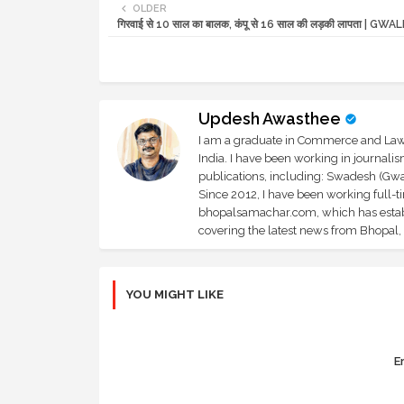
OLDER
गिरवाई से 10 साल का बालक, कंपू से 16 साल की लड़की लापता | G
Updesh Awasthee
I am a graduate in Commerce and Law, 
India. I have been working in journali
publications, including: Swadesh (Gwal
Since 2012, I have been working full-t
bhopalsamachar.com, which has establi
covering the latest news from Bhopal, I
YOU MIGHT LIKE
Er