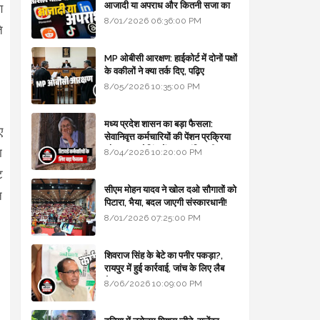
आजादी या अपराध और कितनी सजा का
ण
प्रावधान - free legal advice
8/01/2026 06:36:00 PM
े
MP ओबीसी आरक्षण: हाईकोर्ट में दोनों पक्षों
के वकीलों ने क्या तर्क दिए, पढ़िए
8/05/2026 10:35:00 PM
मध्य प्रदेश शासन का बड़ा फैसला:
ए
सेवानिवृत्त कर्मचारियों की पेंशन प्रक्रिया
और बजट कोडिंग में हुए क्रांतिकारी
ा
8/04/2026 10:20:00 PM
बदलाव
ट
सीएम मोहन यादव ने खोल दओ सौगातों को
त
पिटारा, भैया, बदल जाएगी संस्कारधानी!
8/01/2026 07:25:00 PM
शिवराज सिंह के बेटे का पनीर पकड़ा?,
रायपुर में हुई कार्रवाई, जांच के लिए लैब
भेजा
8/06/2026 10:09:00 PM