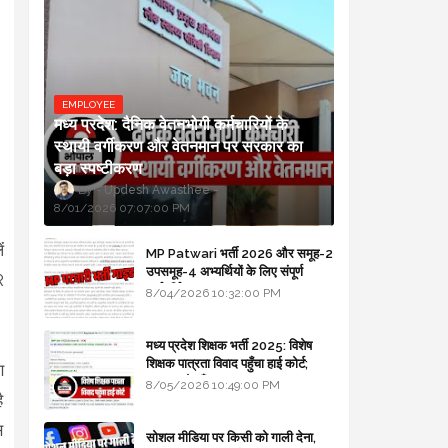
EMPLOYEE
मध्य प्रदेश: दैनिक वेतनभोगी कर्मचारियों के
स्थायी वर्गीकरण और वेतनमान पर सरकार का
बड़ा स्पष्टीकरण
Updesh Awasthee
8/01/2026 07:07:00 PM
ं
MP Patwari भर्ती 2026 और समूह-2
उपसमूह-4 अभ्यर्थियों के लिए संपूर्ण
R
मार्गदर्शिका
8/04/2026 10:32:00 PM
मध्य प्रदेश शिक्षक भर्ती 2025: विशेष
शिक्षक पात्रता विवाद पहुँचा हाई कोर्ट;
ण
सरकार से माँगा जवाब
8/05/2026 10:49:00 PM
ै
स
सोशल मीडिया पर किसी को गाली देना,