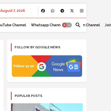
August 7, 2026
ouTube Channel
Whatsapp Channel
Telegram Channel
Joi
FOLLOW BY GOOGLE NEWS
POPULAR POSTS