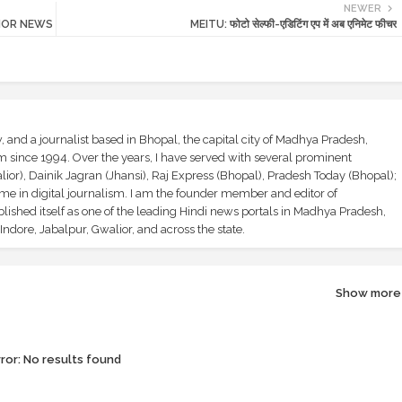
NEWER
WALIOR NEWS
MEITU: फोटो सेल्फी-एडिटिंग एप में अब एनिमेट फीचर
and a journalist based in Bhopal, the capital city of Madhya Pradesh,
sm since 1994. Over the years, I have served with several prominent
ior), Dainik Jagran (Jhansi), Raj Express (Bhopal), Pradesh Today (Bhopal);
ime in digital journalism. I am the founder member and editor of
shed itself as one of the leading Hindi news portals in Madhya Pradesh,
ndore, Jabalpur, Gwalior, and across the state.
Show more
ror:
No results found