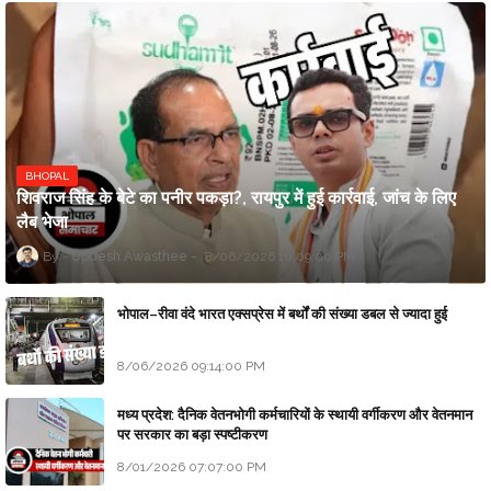
BHOPAL
शिवराज सिंह के बेटे का पनीर पकड़ा?, रायपुर में हुई कार्रवाई, जांच के लिए
लैब भेजा
Updesh Awasthee
8/06/2026 10:09:00 PM
भोपाल–रीवा वंदे भारत एक्सप्रेस में बर्थों की संख्या डबल से ज्यादा हुई
8/06/2026 09:14:00 PM
मध्य प्रदेश: दैनिक वेतनभोगी कर्मचारियों के स्थायी वर्गीकरण और वेतनमान
पर सरकार का बड़ा स्पष्टीकरण
8/01/2026 07:07:00 PM