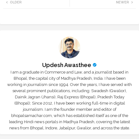
OLDER
NEWER
tte
ats
r
app
Updesh Awasthee
I am a graduate in Commerce and Law, and a journalist based in
Bhopal, the capital city of Madhya Pradesh, India. I have been
working in journalism since 1994. Over the years, I have served with
several prominent publications, including: Swadesh (Gwalior),
Dainik Jagran (Jhansi), Raj Express (Bhopal), Pradesh Today
(Bhopal); Since 2012, I have been working full-time in digital
journalism. I am the founder member and editor of
bhopalsamachar.com, which has established itself as one of the
leading Hindi news portals in Madhya Pradesh, covering the latest
news from Bhopal, Indore, Jabalpur, Gwalior, and across the state.