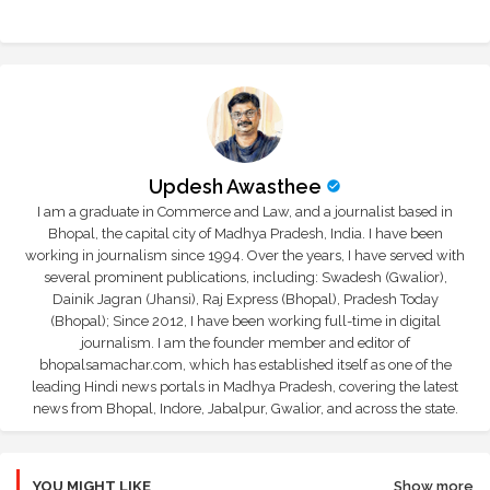
Updesh Awasthee
I am a graduate in Commerce and Law, and a journalist based in
Bhopal, the capital city of Madhya Pradesh, India. I have been
working in journalism since 1994. Over the years, I have served with
several prominent publications, including: Swadesh (Gwalior),
Dainik Jagran (Jhansi), Raj Express (Bhopal), Pradesh Today
(Bhopal); Since 2012, I have been working full-time in digital
journalism. I am the founder member and editor of
bhopalsamachar.com, which has established itself as one of the
leading Hindi news portals in Madhya Pradesh, covering the latest
news from Bhopal, Indore, Jabalpur, Gwalior, and across the state.
YOU MIGHT LIKE
Show more