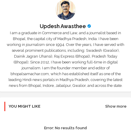
Updesh Awasthee
I am a graduate in Commerce and Law, and a journalist based in
Bhopal, the capital city of Madhya Pradesh, India. I have been
working in journalism since 1994. Over the years, I have served with
several prominent publications, including: Swadesh (Gwalior),
Dainik Jagran (Jhansi), Raj Express (Bhopal), Pradesh Today
(Bhopal); Since 2012, I have been working full-time in digital
journalism. I am the founder member and editor of
bhopalsamachar.com, which has established itself as one of the
leading Hindi news portals in Madhya Pradesh, covering the latest
news from Bhopal, Indore, Jabalpur, Gwalior, and across the state.
YOU MIGHT LIKE
Show more
Error:
No results found