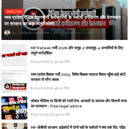
EMPLOYEE
मध्य प्रदेश: दैनिक वेतनभोगी कर्मचारियों के स्थायी वर्गीकरण और वेतनमान
पर सरकार का बड़ा स्पष्टीकरण
Updesh Awasthee
8/01/2026 07:07:00 PM
MP Patwari भर्ती 2026 और समूह-2 उपसमूह-4 अभ्यर्थियों के लिए
संपूर्ण मार्गदर्शिका
8/04/2026 10:32:00 PM
मध्य प्रदेश शिक्षक भर्ती 2025: विशेष शिक्षक पात्रता विवाद पहुँचा हाई कोर्ट;
सरकार से माँगा जवाब
8/05/2026 10:49:00 PM
सोशल मीडिया पर किसी को गाली देना, आजादी या अपराध और कितनी सजा
का प्रावधान - free legal advice
8/01/2026 06:36:00 PM
MP ओबीसी आरक्षण: हाईकोर्ट में दोनों पक्षों के वकीलों ने क्या तर्क दिए, पढ़िए