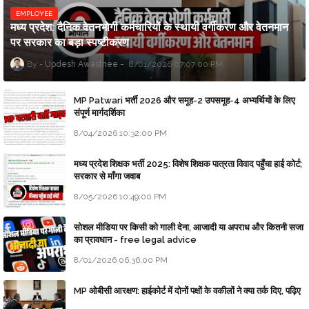
EMPLOYEE
मध्य प्रदेश: दैनिक वेतनभोगी कर्मचारियों के स्थायी वर्गीकरण और वेतनमान
पर सरकार का बड़ा स्पष्टीकरण
Updesh Awasthee
8/01/2026 07:07:00 PM
MP Patwari भर्ती 2026 और समूह-2 उपसमूह-4 अभ्यर्थियों के लिए
संपूर्ण मार्गदर्शिका
8/04/2026 10:32:00 PM
मध्य प्रदेश शिक्षक भर्ती 2025: विशेष शिक्षक पात्रता विवाद पहुँचा हाई कोर्ट;
सरकार से माँगा जवाब
8/05/2026 10:49:00 PM
सोशल मीडिया पर किसी को गाली देना, आजादी या अपराध और कितनी सजा
का प्रावधान - free legal advice
8/01/2026 06:36:00 PM
MP ओबीसी आरक्षण: हाईकोर्ट में दोनों पक्षों के वकीलों ने क्या तर्क दिए, पढ़िए