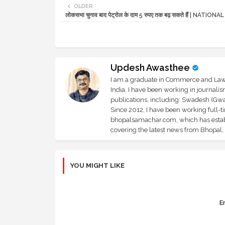
OLDER
लोकसभा चुनाव बाद पेट्रोल के दाम 5 रुपए तक बढ़ सकते हैं | NATIO
Updesh Awasthee
I am a graduate in Commerce and Law, 
India. I have been working in journali
publications, including: Swadesh (Gwal
Since 2012, I have been working full-t
bhopalsamachar.com, which has establi
covering the latest news from Bhopal, I
YOU MIGHT LIKE
Er