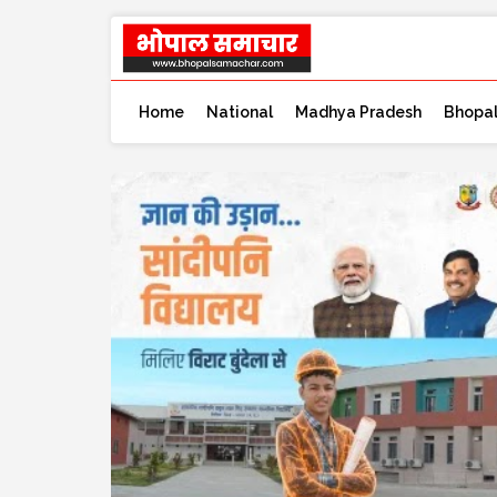
Home
National
Madhya Pradesh
Bhopa