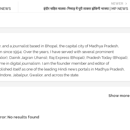
NEWER
NAL NEWS
इंदौर सहित मालवा-निमाड़ में पूरी ताकत झोंकेगी भाजपा | MP NEWS
and a journalist based in Bhopal, the capital city of Madhya Pradesh,
sm since 1994. Over the years, I have served with several prominent
ior), Dainik Jagran (Jhansi), Raj Express (Bhopal), Pradesh Today (Bhopal);
ime in digital journalism. I am the founder member and editor of
shed itself as one of the leading Hindi news portals in Madhya Pradesh,
ndore, Jabalpur, Gwalior, and across the state.
Show more
ror:
No results found