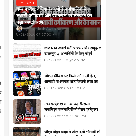
EMPLOYEE
मध्य प्रदेश: दैनिक वेतनभोगी कर्मचारियों के
स्थायी वर्गीकरण और वेतनमान पर सरकार का
बड़ा स्पष्टीकरण
Updesh Awasthee
8/01/2026 07:07:00 PM
ा
MP Patwari भर्ती 2026 और समूह-2
उपसमूह-4 अभ्यर्थियों के लिए संपूर्ण
े
मार्गदर्शिका
8/04/2026 10:32:00 PM
सोशल मीडिया पर किसी को गाली देना,
आजादी या अपराध और कितनी सजा का
े
प्रावधान - free legal advice
8/01/2026 06:36:00 PM
ब
े
मध्य प्रदेश शासन का बड़ा फैसला:
सेवानिवृत्त कर्मचारियों की पेंशन प्रक्रिया
द
और बजट कोडिंग में हुए क्रांतिकारी
8/04/2026 10:20:00 PM
बदलाव
सीएम मोहन यादव ने खोल दओ सौगातों को