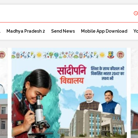
l
Madhya Pradesh 2
Send News
Mobile App Download
Y