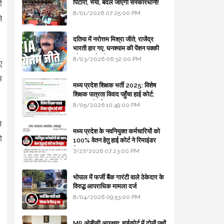
पिटारा, भैया, बदल जाएगी संस्कारधानी!
ं
8/01/2026 07:25:00 PM
े
दतिया में नरोत्तम मिश्रा जीते, राजेंद्र
भारती हार गए, घनश्याम की पेंशन पक्की
और आशुतोष बैक टू...
8/03/2026 06:32:00 PM
ए
म
मध्य प्रदेश शिक्षक भर्ती 2025: विशेष
शिक्षक पात्रता विवाद पहुँचा हाई कोर्ट;
सरकार से माँगा जवाब
8/05/2026 10:49:00 PM
स
मध्य प्रदेश के नवनियुक्त कर्मचारियों को
ो
100% वेतन हेतु हाई कोर्ट ने रिमाइंडर
लिखा
7/27/2026 07:23:00 PM
भोपाल में फर्जी बैंक गारंटी वाले ठेकेदार के
विरुद्ध आपराधिक मामला दर्ज
8/04/2026 09:53:00 PM
MP ओबीसी आरक्षण: हाईकोर्ट में दोनों पक्षों