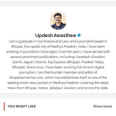
Updesh Awasthee
I am a graduate in Commerce and Law, and a journalist based in
Bhopal, the capital city of Madhya Pradesh, India. I have been
working in journalism since 1994. Over the years, I have served with
several prominent publications, including: Swadesh (Gwalior),
Dainik Jagran (Jhansi), Raj Express (Bhopal), Pradesh Today
(Bhopal); Since 2012, I have been working full-time in digital
journalism. I am the founder member and editor of
bhopalsamachar.com, which has established itself as one of the
leading Hindi news portals in Madhya Pradesh, covering the latest
news from Bhopal, Indore, Jabalpur, Gwalior, and across the state.
YOU MIGHT LIKE
Show more