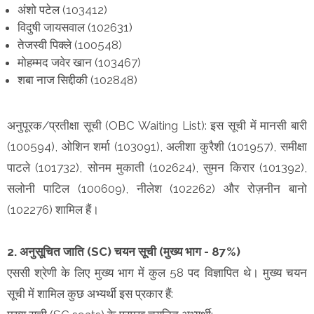
अंशो पटेल (103412)
विदुषी जायसवाल (102631)
तेजस्वी पिक्ले (100548)
मोहम्मद जवेर खान (103467)
शबा नाज सिद्दीकी (102848)
अनुपूरक/प्रतीक्षा सूची (OBC Waiting List): इस सूची में मानसी बारी
(100594), ओशिन शर्मा (103091), अलीशा कुरैशी (101957), समीक्षा
पाटले (101732), सोनम मुकाती (102624), सुमन किरार (101392),
सलोनी पाटिल (100609), नीलेश (102262) और रोज़नीन बानो
(102276) शामिल हैं।
2. अनुसूचित जाति (SC) चयन सूची (मुख्य भाग - 87%)
एससी श्रेणी के लिए मुख्य भाग में कुल 58 पद विज्ञापित थे। मुख्य चयन
सूची में शामिल कुछ अभ्यर्थी इस प्रकार हैं: