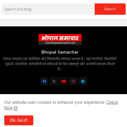
Bhopal Samachar
भोपाल समाचार एक प्रतिष्ठित और विश्वसनीय समाचार माध्यम है। यहां नागरिकों, विद्यार्थियों,
युवाओं, व्यापारियों, कर्मचारियों एवं महिलाओं के लिए महत्वपूर्ण और उपयोगी समाचार मिलते
हैं।
Home
About
Contact us
Privacy Policy
Our website uses cookies to enhance your experience.
Check
Now
Grievance
Disclaimer
sitemap
Ok, Go it!
All Right Reserved Copyright
BhopalSmachar.com