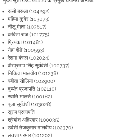
मुख्य सूची (SC seats) के प्रमुख चयनित अभ्यर्थी:
रूसी बरुआ (104292)
महिमा कुबेर (103073)
नीलू मेहरा (103617)
कविता राज (101775)
प्रियंका (101481)
नेहा शेंडे (100593)
रेशमा बंसल (102024)
वीरप्रताप सिंह सूर्यवंशी (100737)
निकिता मालवीय (101238)
बबीता सोलिया (102900)
दुष्यंत प्रजापति (102110)
स्वाति भालसे (100182)
पूजा सूर्यवंशी (103028)
सूरज प्रजापति
श्रेयांश अहिरवार (100035)
उर्वशी तेजकुमार मालवीय (102370)
लतशा परमार (101202)