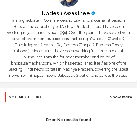
Updesh Awasthee
I am a graduate in Commerce and Law, and a journalist based in
Bhopal, the capital city of Madhya Pradesh, India. I have been
working in journalism since 1994. Over the years, I have served with
several prominent publications, including: Swadesh (Gwalior),
Dainik Jagran (Jhansi), Raj Express (Bhopal), Pradesh Today
(Bhopal); Since 2012, I have been working full-time in digital
journalism. I am the founder member and editor of
bhopalsamachar.com, which has established itself as one of the
leading Hindi news portals in Madhya Pradesh, covering the latest
news from Bhopal, Indore, Jabalpur, Gwalior, and across the state.
YOU MIGHT LIKE
Show more
Error:
No results found