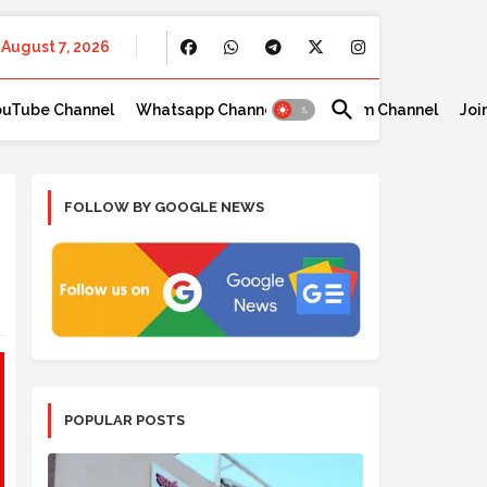
August 7, 2026
ouTube Channel
Whatsapp Channel
Telegram Channel
Joi
FOLLOW BY GOOGLE NEWS
POPULAR POSTS