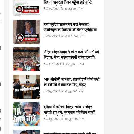
शिक्षक पात्रता विवाद पहुँचा हाई कोर्ट;
सरकार से माँगा जवाब
8/05/2026 10:49:00 PM
,
।
मध्य प्रदेश शासन का बड़ा फैसला:
सेवानिवृत्त कर्मचारियों की पेंशन प्रक्रिया
और बजट कोडिंग में हुए क्रांतिकारी
8/04/2026 10:20:00 PM
बदलाव
ी
सीएम मोहन यादव ने खोल दओ सौगातों को
पिटारा, भैया, बदल जाएगी संस्कारधानी!
8/01/2026 07:25:00 PM
MP ओबीसी आरक्षण: हाईकोर्ट में दोनों पक्षों
े
के वकीलों ने क्या तर्क दिए, पढ़िए
8/05/2026 10:35:00 PM
दतिया में नरोत्तम मिश्रा जीते, राजेंद्र
ं
भारती हार गए, घनश्याम की पेंशन पक्की
और आशुतोष बैक टू...
8/03/2026 06:32:00 PM
े
ी