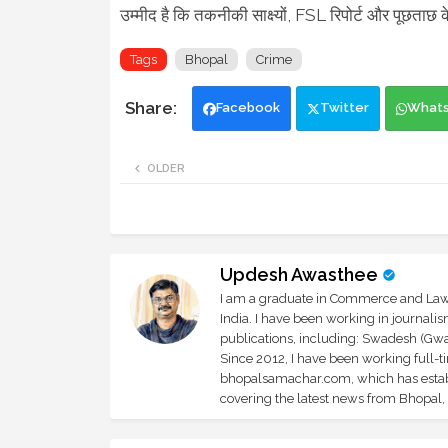
उम्मीद है कि तकनीकी साक्ष्यों, FSL रिपोर्ट और पूछता
Tags
Bhopal
Crime
Facebook
Twitter
What
OLDER
Updesh Awasthee
I am a graduate in Commerce and Law, 
India. I have been working in journali
publications, including: Swadesh (Gwal
Since 2012, I have been working full-t
bhopalsamachar.com, which has establi
covering the latest news from Bhopal, I