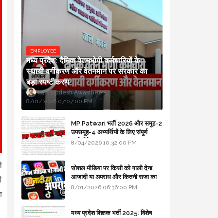
EMPLOYEE
मध्य प्रदेश: दैनिक वेतनभोगी कर्मचारियों के
स्थायी वर्गीकरण और वेतनमान पर सरकार का
बड़ा स्पष्टीकरण
Updesh Awasthee
8/01/2026 07:07:00 PM
MP Patwari भर्ती 2026 और समूह-2
उपसमूह-4 अभ्यर्थियों के लिए संपूर्ण
मार्गदर्शिका
8/04/2026 10:32:00 PM
े
सोशल मीडिया पर किसी को गाली देना,
आजादी या अपराध और कितनी सजा का
ी
प्रावधान - free legal advice
8/01/2026 06:36:00 PM
ज
मध्य प्रदेश शिक्षक भर्ती 2025: विशेष