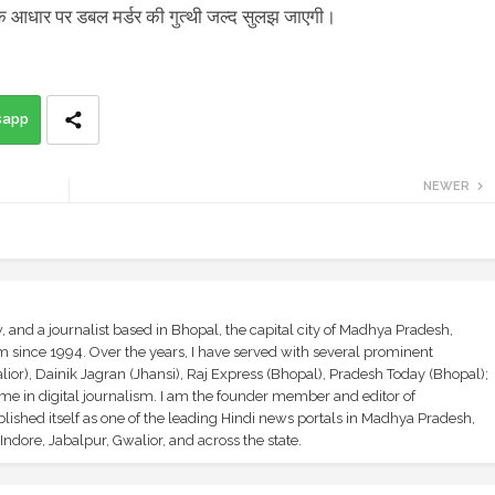
छ के आधार पर डबल मर्डर की गुत्थी जल्द सुलझ जाएगी।
sapp
NEWER
and a journalist based in Bhopal, the capital city of Madhya Pradesh,
sm since 1994. Over the years, I have served with several prominent
ior), Dainik Jagran (Jhansi), Raj Express (Bhopal), Pradesh Today (Bhopal);
ime in digital journalism. I am the founder member and editor of
shed itself as one of the leading Hindi news portals in Madhya Pradesh,
ndore, Jabalpur, Gwalior, and across the state.