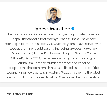
Updesh Awasthee
I am a graduate in Commerce and Law, and a journalist based in
Bhopal, the capital city of Madhya Pradesh, India. I have been
working in journalism since 1994. Over the years, I have served with
several prominent publications, including: Swadesh (Gwalior),
Dainik Jagran (Jhansi), Raj Express (Bhopal), Pradesh Today
(Bhopal); Since 2012, I have been working full-time in digital
journalism. I am the founder member and editor of
bhopalsamachar.com, which has established itself as one of the
leading Hindi news portals in Madhya Pradesh, covering the latest
news from Bhopal, Indore, Jabalpur, Gwalior, and across the state.
YOU MIGHT LIKE
Show more