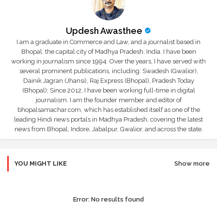
Updesh Awasthee
I am a graduate in Commerce and Law, and a journalist based in
Bhopal, the capital city of Madhya Pradesh, India. I have been
working in journalism since 1994. Over the years, I have served with
several prominent publications, including: Swadesh (Gwalior),
Dainik Jagran (Jhansi), Raj Express (Bhopal), Pradesh Today
(Bhopal); Since 2012, I have been working full-time in digital
journalism. I am the founder member and editor of
bhopalsamachar.com, which has established itself as one of the
leading Hindi news portals in Madhya Pradesh, covering the latest
news from Bhopal, Indore, Jabalpur, Gwalior, and across the state.
YOU MIGHT LIKE
Show more
Error:
No results found