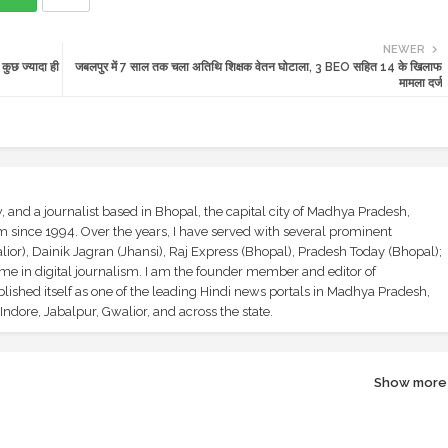
NEWER
ुछ ज्यादा ही
जबलपुर में 7 साल तक चला अतिथि शिक्षक वेतन घोटाला, 3 BEO सहित 14 के खिलाफ
मामला दर्ज
and a journalist based in Bhopal, the capital city of Madhya Pradesh,
sm since 1994. Over the years, I have served with several prominent
ior), Dainik Jagran (Jhansi), Raj Express (Bhopal), Pradesh Today (Bhopal);
ime in digital journalism. I am the founder member and editor of
shed itself as one of the leading Hindi news portals in Madhya Pradesh,
ndore, Jabalpur, Gwalior, and across the state.
Show more