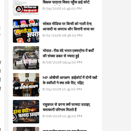
शिक्षक पात्रता विवाद पहुँचा हाई कोर्ट;
सरकार से माँगा जवाब
8/05/2026 10:49:00 PM
सोशल मीडिया पर किसी को गाली देना,
।
आजादी या अपराध और कितनी सजा का
प्रावधान - free legal advice
'
8/01/2026 06:36:00 PM
भोपाल–रीवा वंदे भारत एक्सप्रेस में बर्थों
की संख्या डबल से ज्यादा हुई
र
8/06/2026 09:14:00 PM
ो
MP ओबीसी आरक्षण: हाईकोर्ट में दोनों पक्षों
ी
के वकीलों ने क्या तर्क दिए, पढ़िए
े
8/05/2026 10:35:00 PM
राहुकाल से डरना क्यों फायदा उठाइए,
चमत्कारी परिणाम मिलते हैं
8/06/2026 10:39:00 PM
ी