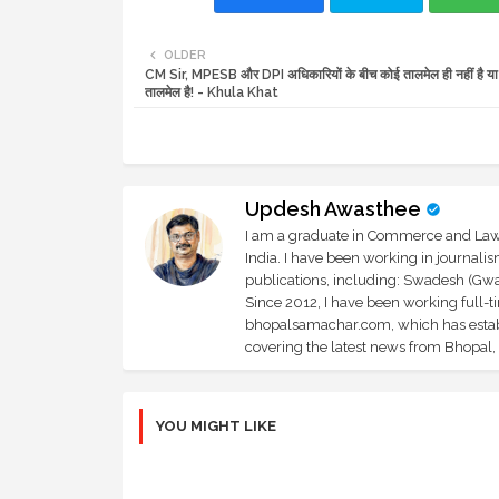
OLDER
CM Sir, MPESB और DPI अधिकारियों के बीच कोई तालमेल ही नहीं है या क
तालमेल है! - Khula Khat
Updesh Awasthee
I am a graduate in Commerce and Law, 
India. I have been working in journali
publications, including: Swadesh (Gwal
Since 2012, I have been working full-t
bhopalsamachar.com, which has establi
covering the latest news from Bhopal, I
YOU MIGHT LIKE