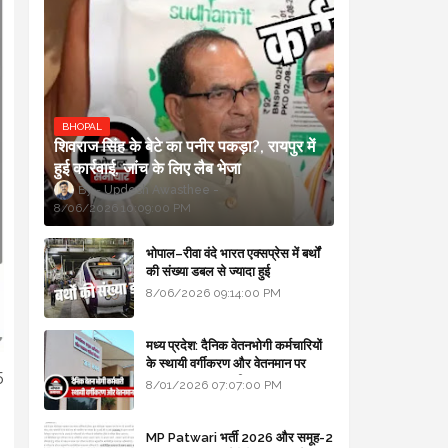
BHOPAL
शिवराज सिंह के बेटे का पनीर पकड़ा?, रायपुर में
हुई कार्रवाई, जांच के लिए लैब भेजा
Updesh Awasthee
8/06/2026 10:09:00 PM
भोपाल–रीवा वंदे भारत एक्सप्रेस में बर्थों
की संख्या डबल से ज्यादा हुई
8/06/2026 09:14:00 PM
मध्य प्रदेश: दैनिक वेतनभोगी कर्मचारियों
के स्थायी वर्गीकरण और वेतनमान पर
5
सरकार का बड़ा स्पष्टीकरण
8/01/2026 07:07:00 PM
MP Patwari भर्ती 2026 और समूह-2