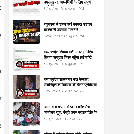
उपसमूह-4 अभ्यर्थियों के लिए संपूर्ण
k
मार्गदर्शिका
8/04/2026 10:32:00 PM
राहुकाल से डरना क्यों फायदा उठाइए,
चमत्कारी परिणाम मिलते हैं
ल
8/06/2026 10:39:00 PM
मध्य प्रदेश शिक्षक भर्ती 2025: विशेष
शिक्षक पात्रता विवाद पहुँचा हाई कोर्ट;
।
सरकार से माँगा जवाब
8/05/2026 10:49:00 PM
र
मध्य प्रदेश शासन का बड़ा फैसला:
सेवानिवृत्त कर्मचारियों की पेंशन प्रक्रिया
और बजट कोडिंग में हुए क्रांतिकारी
8/04/2026 10:20:00 PM
बदलाव
ा
DPI BHOPAL में 800 कॉकरोच,
आंदोलन शुरू, मंत्री उदय प्रताप सिंह के
घर भी जाएंगे
8/07/2026 11:42:00 AM
ए