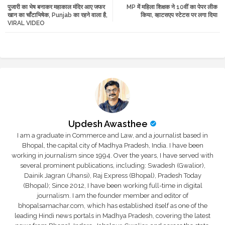
पुजारी का भेष बनाकर महाकाल मंदिर आए जफर
MP में महिला शिक्षक ने 10वीं का पेपर लीक
tte
ats
खान का चाँटाभिषेक, Punjab का रहने वाला है,
किया, व्हाटसएप स्टेटस पर लगा दिया
VIRAL VIDEO
r
app
Updesh Awasthee
I am a graduate in Commerce and Law, and a journalist based in
Bhopal, the capital city of Madhya Pradesh, India. I have been
working in journalism since 1994. Over the years, I have served with
several prominent publications, including: Swadesh (Gwalior),
Dainik Jagran (Jhansi), Raj Express (Bhopal), Pradesh Today
(Bhopal); Since 2012, I have been working full-time in digital
journalism. I am the founder member and editor of
bhopalsamachar.com, which has established itself as one of the
leading Hindi news portals in Madhya Pradesh, covering the latest