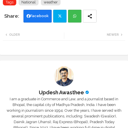
Tags
National
weather
Facebook
Twi
Wh
OLDER
NEWER
tte
ats
r
app
Updesh Awasthee
I am a graduate in Commerce and Law, and a journalist based in
Bhopal, the capital city of Madhya Pradesh, India. I have been
working in journalism since 1994. Over the years, I have served with
several prominent publications, including: Swadesh (Gwalior),
Dainik Jagran (Jhansi), Raj Express (Bhopal), Pradesh Today
(Bhopal); Since 2012, I have been working full-time in digital