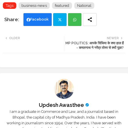
Tags
business-news
featured
National
Facebook
Twi
Wh
OLDER
NEWER
MP POLITICS: आपके सिंधिया के क्या हाल हैं
tte
ats
- कमलनाथ ने नरेंद्र तोमर से क्यों पूछा?
r
app
Updesh Awasthee
I am a graduate in Commerce and Law, and a journalist based in
Bhopal, the capital city of Madhya Pradesh, India. I have been
working in journalism since 1994. Over the years, I have served with