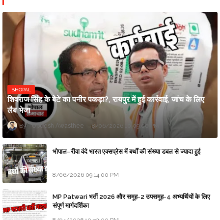
BHOPAL
शिवराज सिंह के बेटे का पनीर पकड़ा?, रायपुर में हुई कार्रवाई, जांच के लिए
लैब भेजा
Updesh Awasthee
8/06/2026 10:09:00 PM
भोपाल–रीवा वंदे भारत एक्सप्रेस में बर्थों की संख्या डबल से ज्यादा हुई
8/06/2026 09:14:00 PM
MP Patwari भर्ती 2026 और समूह-2 उपसमूह-4 अभ्यर्थियों के लिए
संपूर्ण मार्गदर्शिका