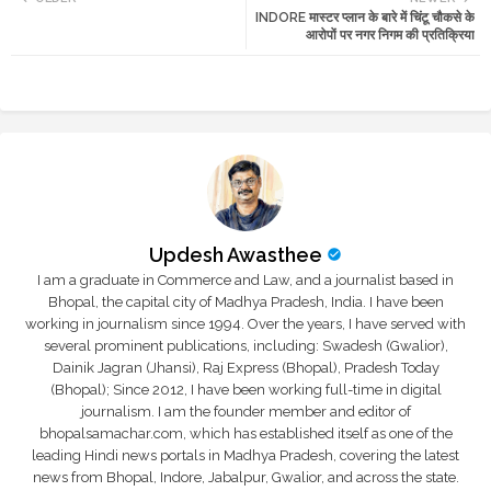
INDORE मास्टर प्लान के बारे में चिंटू चौकसे के
tte
ats
आरोपों पर नगर निगम की प्रतिक्रिया
r
app
Updesh Awasthee
I am a graduate in Commerce and Law, and a journalist based in
Bhopal, the capital city of Madhya Pradesh, India. I have been
working in journalism since 1994. Over the years, I have served with
several prominent publications, including: Swadesh (Gwalior),
Dainik Jagran (Jhansi), Raj Express (Bhopal), Pradesh Today
(Bhopal); Since 2012, I have been working full-time in digital
journalism. I am the founder member and editor of
bhopalsamachar.com, which has established itself as one of the
leading Hindi news portals in Madhya Pradesh, covering the latest
news from Bhopal, Indore, Jabalpur, Gwalior, and across the state.