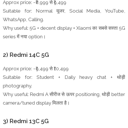
Approx price: ~₹8,999 से ₹9,499
Suitable for: Normal यूजर, Social Media, YouTube,
WhatsApp, Calling.
Why useful: 5G + decent display + Xiaomi का सबसे सस्ता 5G
series में नया option।
2) Redmi 14C 5G
Approx price: ~₹9,499 से ₹10,499
Suitable for: Student + Daily heavy chat + थोड़ी
photography.
Why useful: Redmi A सीरीज से ऊपर positioning, थोड़ी better
camera/tuned display मिलता है।
3) Redmi 13C 5G