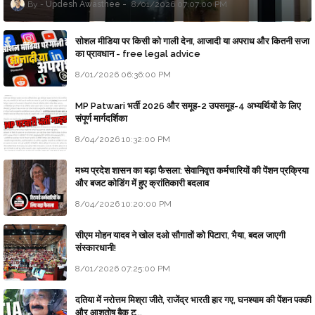
Updesh Awasthee
8/01/2026 07:07:00 PM
सोशल मीडिया पर किसी को गाली देना, आजादी या अपराध और कितनी सजा
का प्रावधान - free legal advice
8/01/2026 06:36:00 PM
MP Patwari भर्ती 2026 और समूह-2 उपसमूह-4 अभ्यर्थियों के लिए
संपूर्ण मार्गदर्शिका
8/04/2026 10:32:00 PM
मध्य प्रदेश शासन का बड़ा फैसला: सेवानिवृत्त कर्मचारियों की पेंशन प्रक्रिया
और बजट कोडिंग में हुए क्रांतिकारी बदलाव
8/04/2026 10:20:00 PM
सीएम मोहन यादव ने खोल दओ सौगातों को पिटारा, भैया, बदल जाएगी
संस्कारधानी!
8/01/2026 07:25:00 PM
दतिया में नरोत्तम मिश्रा जीते, राजेंद्र भारती हार गए, घनश्याम की पेंशन पक्की
और आशुतोष बैक टू...