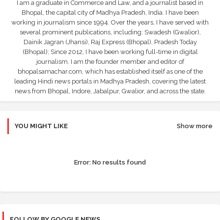
I am a graduate in Commerce and Law, and a journalist based in
Bhopal, the capital city of Madhya Pradesh, India. I have been
working in journalism since 1994. Over the years, I have served with
several prominent publications, including: Swadesh (Gwalior),
Dainik Jagran (Jhansi), Raj Express (Bhopal), Pradesh Today
(Bhopal); Since 2012, I have been working full-time in digital
journalism. I am the founder member and editor of
bhopalsamachar.com, which has established itself as one of the
leading Hindi news portals in Madhya Pradesh, covering the latest
news from Bhopal, Indore, Jabalpur, Gwalior, and across the state.
YOU MIGHT LIKE
Show more
Error:
No results found
FOLLOW BY GOOGLE NEWS