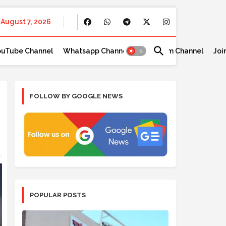
August 7, 2026
ouTube Channel
Whatsapp Channel
Telegram Channel
Joi
FOLLOW BY GOOGLE NEWS
POPULAR POSTS