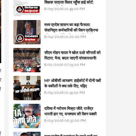
शिक्षक पात्रता विवाद पहुँचा हाई कोर्ट;
सरकार से माँगा जवाब
8/05/2026 10:49:00 PM
मध्य प्रदेश शासन का बड़ा फैसला:
सेवानिवृत्त कर्मचारियों की पेंशन प्रक्रिया
और बजट कोडिंग में हुए क्रांतिकारी
8/04/2026 10:20:00 PM
बदलाव
सीएम मोहन यादव ने खोल दओ सौगातों को
पिटारा, भैया, बदल जाएगी संस्कारधानी!
8/01/2026 07:25:00 PM
ग
र
MP ओबीसी आरक्षण: हाईकोर्ट में दोनों पक्षों
के वकीलों ने क्या तर्क दिए, पढ़िए
े
8/05/2026 10:35:00 PM
दतिया में नरोत्तम मिश्रा जीते, राजेंद्र
भारती हार गए, घनश्याम की पेंशन पक्की
और आशुतोष बैक टू...
8/03/2026 06:32:00 PM
ं