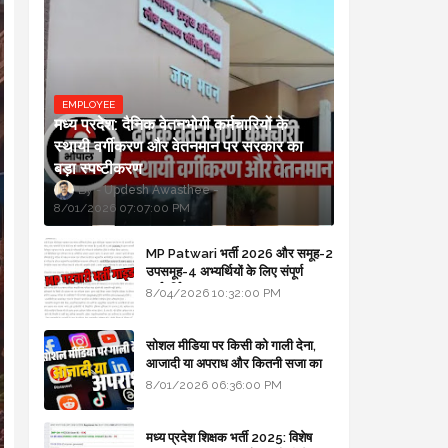
EMPLOYEE
मध्य प्रदेश: दैनिक वेतनभोगी कर्मचारियों के
स्थायी वर्गीकरण और वेतनमान पर सरकार का
बड़ा स्पष्टीकरण
Updesh Awasthee
8/01/2026 07:07:00 PM
MP Patwari भर्ती 2026 और समूह-2
उपसमूह-4 अभ्यर्थियों के लिए संपूर्ण
मार्गदर्शिका
8/04/2026 10:32:00 PM
सोशल मीडिया पर किसी को गाली देना,
आजादी या अपराध और कितनी सजा का
प्रावधान - free legal advice
8/01/2026 06:36:00 PM
मध्य प्रदेश शिक्षक भर्ती 2025: विशेष