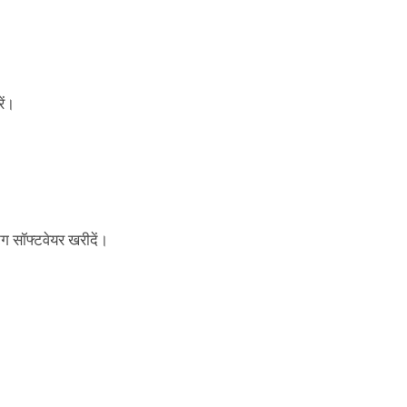
ें।
ंग सॉफ्टवेयर खरीदें।