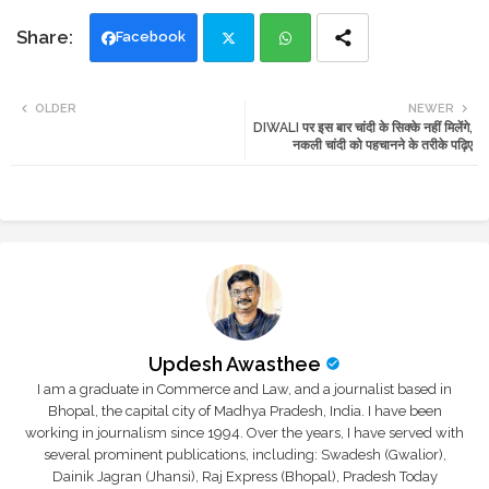
Facebook
Twi
Wh
OLDER
NEWER
DIWALI पर इस बार चांदी के सिक्के नहीं मिलेंगे,
tte
ats
नकली चांदी को पहचानने के तरीके पढ़िए
r
app
Updesh Awasthee
I am a graduate in Commerce and Law, and a journalist based in
Bhopal, the capital city of Madhya Pradesh, India. I have been
working in journalism since 1994. Over the years, I have served with
several prominent publications, including: Swadesh (Gwalior),
Dainik Jagran (Jhansi), Raj Express (Bhopal), Pradesh Today