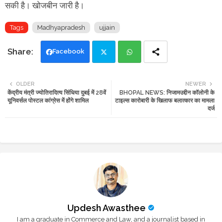
सकी है। खोजबीन जारी है।
Tags
Madhyapradesh
ujjain
Facebook
Twi
Wh
OLDER
NEWER
केंद्रीय मंत्री ज्योतिरादित्य सिंधिया दुबई में 28वें
BHOPAL NEWS: निजामउद्दीन कॉलोनी के
tte
ats
यूनिवर्सल पोस्टल कांग्रेस में होंगे शामिल
टाइल्स कारोबारी के खिलाफ बलात्कार का मामला
दर्ज
r
app
Updesh Awasthee
I am a graduate in Commerce and Law, and a journalist based in