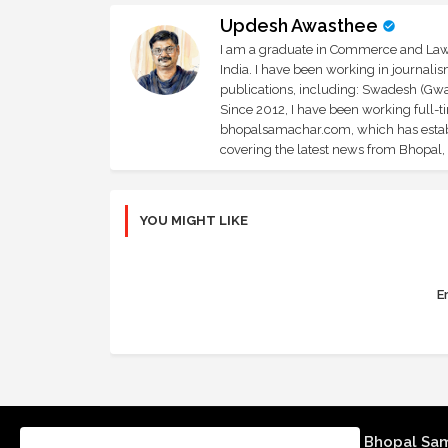
Updesh Awasthee
I am a graduate in Commerce and Law, 
India. I have been working in journali
publications, including: Swadesh (Gwal
Since 2012, I have been working full-t
bhopalsamachar.com, which has establi
covering the latest news from Bhopal, I
YOU MIGHT LIKE
Er
Bhopal Sa