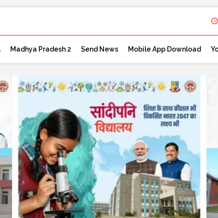
l
Madhya Pradesh 2
Send News
Mobile App Download
Y