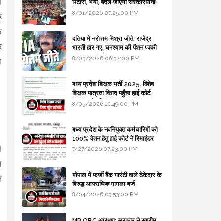
ा
पिटारा, भैया, बदल जाएगी संस्कारधानी!
8/01/2026 07:25:00 PM
ह
े
दतिया में नरोत्तम मिश्रा जीते, राजेंद्र
र
भारती हार गए, घनश्याम की पेंशन पक्की
और आशुतोष बैक टू...
8/03/2026 06:32:00 PM
त
%
मध्य प्रदेश शिक्षक भर्ती 2025: विशेष
शिक्षक पात्रता विवाद पहुँचा हाई कोर्ट;
सरकार से माँगा जवाब
8/05/2026 10:49:00 PM
मध्य प्रदेश के नवनियुक्त कर्मचारियों को
100% वेतन हेतु हाई कोर्ट ने रिमाइंडर
लिखा
ी
7/27/2026 07:23:00 PM
व
भोपाल में फर्जी बैंक गारंटी वाले ठेकेदार के
ल
विरुद्ध आपराधिक मामला दर्ज
।
8/04/2026 09:53:00 PM
MP OBC आरक्षण: सरकार ने सुप्रीम