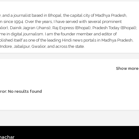
and a journalist based in Bhopal, the capital city of Madhya Pradesh,
sm since 1994. Over the years, I have served with several prominent
ior), Dainik Jagran (Jhansi), Raj Express (Bhopal), Pradesh Today (Bhopal);
ime in digital journalism. I am the founder member and editor of
shed itself as one of the leading Hindi news portals in Madhya Pradesh,
ndore, Jabalpur, Gwalior, and across the state.
Show more
ror:
No results found
machar