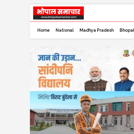
Home
National
Madhya Pradesh
Bhopa