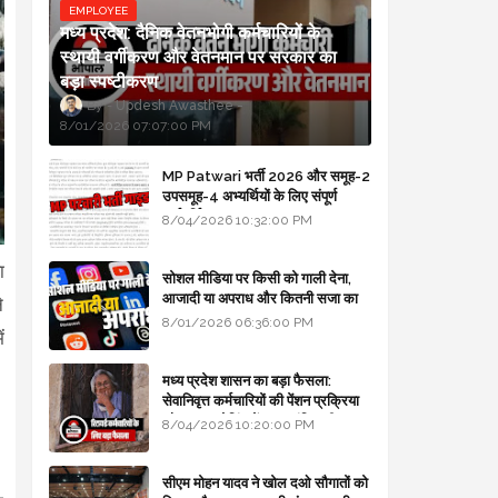
EMPLOYEE
मध्य प्रदेश: दैनिक वेतनभोगी कर्मचारियों के
स्थायी वर्गीकरण और वेतनमान पर सरकार का
बड़ा स्पष्टीकरण
Updesh Awasthee
8/01/2026 07:07:00 PM
MP Patwari भर्ती 2026 और समूह-2
उपसमूह-4 अभ्यर्थियों के लिए संपूर्ण
मार्गदर्शिका
8/04/2026 10:32:00 PM
ा
सोशल मीडिया पर किसी को गाली देना,
आजादी या अपराध और कितनी सजा का
े
प्रावधान - free legal advice
8/01/2026 06:36:00 PM
ं
मध्य प्रदेश शासन का बड़ा फैसला:
सेवानिवृत्त कर्मचारियों की पेंशन प्रक्रिया
और बजट कोडिंग में हुए क्रांतिकारी
8/04/2026 10:20:00 PM
बदलाव
सीएम मोहन यादव ने खोल दओ सौगातों को