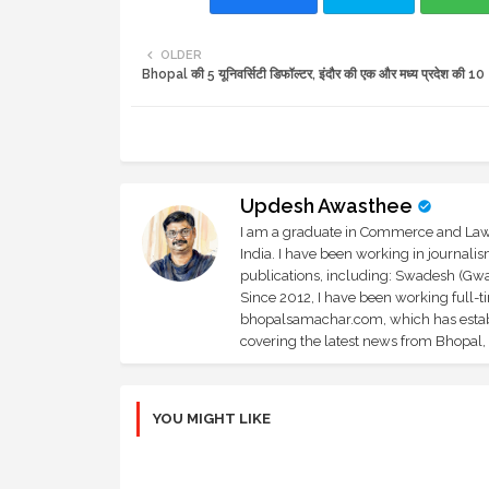
OLDER
Bhopal की 5 यूनिवर्सिटी डिफॉल्टर, इंदौर की एक और मध्य प्रदेश की 10
Updesh Awasthee
I am a graduate in Commerce and Law, 
India. I have been working in journali
publications, including: Swadesh (Gwal
Since 2012, I have been working full-t
bhopalsamachar.com, which has establi
covering the latest news from Bhopal, I
YOU MIGHT LIKE