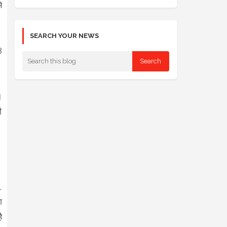
े
SEARCH YOUR NEWS
8
।
ी
,
श
ै