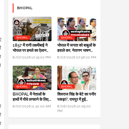
BHOPAL
BHOPAL
BHOPAL
ए
1857 में रानी लक्ष्मीबाई ने
भोपाल में जनता को बाबुओं के
ी
भोपाल पर हमले का ऐलान
हवाले कर, नेतागण भाषण
कर दिया था, बेगम ने रानी को
बाजी करते रहे: मुख्यमंत्री
ा
8/07/2026 10:19:00 PM
8/07/2026 07:56:00 PM
मारने सैनिक भेजे थे
जन विश्वास अभियान
व
BHOPAL
BHOPAL
BHOPAL में नेताओं के
शिवराज सिंह के बेटे का पनीर
हाथों में पौधे लगवाने के लिए,
पकड़ा?, रायपुर में हुई
700 हरे भरे पेड़ कटवा दिए
कार्रवाई, जांच के लिए लैब
ा
8/07/2026 11:30:00 AM
8/06/2026 10:09:00
भेजा
PM
ो
र