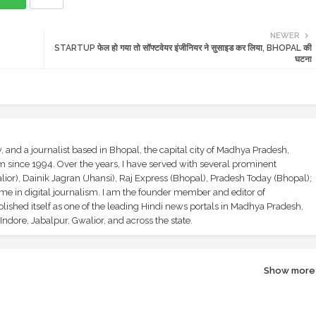
NEWER
STARTUP फेल हो गया तो सॉफ्टवेयर इंजीनियर ने सुसाइड कर लिया, BHOPAL की
घटना
and a journalist based in Bhopal, the capital city of Madhya Pradesh,
sm since 1994. Over the years, I have served with several prominent
ior), Dainik Jagran (Jhansi), Raj Express (Bhopal), Pradesh Today (Bhopal);
ime in digital journalism. I am the founder member and editor of
shed itself as one of the leading Hindi news portals in Madhya Pradesh,
ndore, Jabalpur, Gwalior, and across the state.
Show more