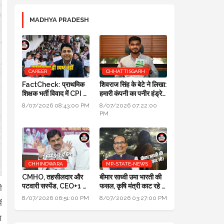
MADHYA PRADESH
CAREER
CHHATTISGARH
FactCheck: प्राथमिक
शिवराज सिंह के बेटे ने लिखा:
शिक्षक भर्ती विवाद में CPI का
हमारी कंपनी का पनीर हंड्रेड
स्पष्टीकरण ही स्पष्ट नहीं
परसेंट प्योर है, लैब रिपोर्ट आ
8/07/2026 08:43:00 PM
8/07/2026 07:22:00
गई है
PM
CHHINDWARA
MP-STATE-NEWS
CMHO, तहसीलदार और
बीमार साध्वी उमा भारती की
पटवारी सस्पेंड, CEO+1 का
फसल, कृषि मंत्री काट रहे हैं:
ी
सैलरी इंक्रीमेंट स्टॉप,
पॉलिटिक्स गजब है @ दतिया
8/07/2026 06:51:00 PM
8/07/2026 03:27:00 PM
ं
SDM+2 को नोटिस:
उपचुनाव
मुख्यमंत्री जन-विश्वास
ा