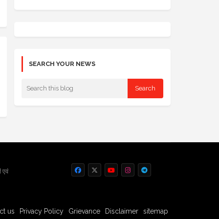
SEARCH YOUR NEWS
 एवं
ct us
Privacy Policy
Grievance
Disclaimer
sitemap