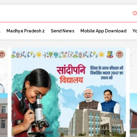
l
Madhya Pradesh 2
Send News
Mobile App Download
Y