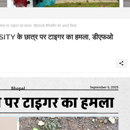
र टाइगर का हमला, डीएफओ मैनेजमेंट को अलर्ट किया
के छात्र पर टाइगर का हमला, डीएफओ
share