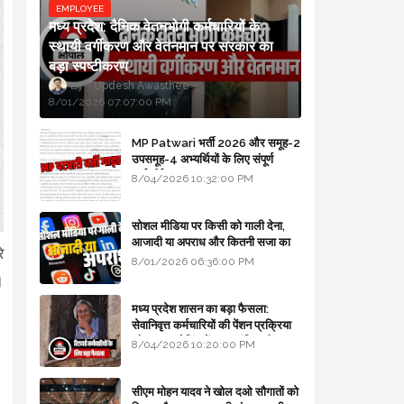
EMPLOYEE
मध्य प्रदेश: दैनिक वेतनभोगी कर्मचारियों के
स्थायी वर्गीकरण और वेतनमान पर सरकार का
बड़ा स्पष्टीकरण
Updesh Awasthee
8/01/2026 07:07:00 PM
MP Patwari भर्ती 2026 और समूह-2
उपसमूह-4 अभ्यर्थियों के लिए संपूर्ण
मार्गदर्शिका
8/04/2026 10:32:00 PM
सोशल मीडिया पर किसी को गाली देना,
आजादी या अपराध और कितनी सजा का
े
प्रावधान - free legal advice
8/01/2026 06:36:00 PM
।
मध्य प्रदेश शासन का बड़ा फैसला:
सेवानिवृत्त कर्मचारियों की पेंशन प्रक्रिया
और बजट कोडिंग में हुए क्रांतिकारी
8/04/2026 10:20:00 PM
बदलाव
सीएम मोहन यादव ने खोल दओ सौगातों को