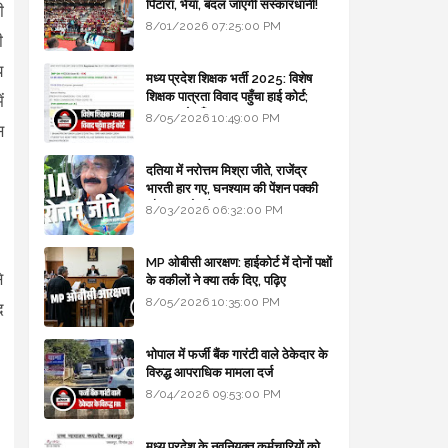
पिटारा, भैया, बदल जाएगी संस्कारधानी!
ी
8/01/2026 07:25:00 PM
ी
य
मध्य प्रदेश शिक्षक भर्ती 2025: विशेष
शिक्षक पात्रता विवाद पहुँचा हाई कोर्ट;
ं
सरकार से माँगा जवाब
8/05/2026 10:49:00 PM
स
दतिया में नरोत्तम मिश्रा जीते, राजेंद्र
भारती हार गए, घनश्याम की पेंशन पक्की
और आशुतोष बैक टू...
8/03/2026 06:32:00 PM
MP ओबीसी आरक्षण: हाईकोर्ट में दोनों पक्षों
े
के वकीलों ने क्या तर्क दिए, पढ़िए
8/05/2026 10:35:00 PM
द
भोपाल में फर्जी बैंक गारंटी वाले ठेकेदार के
विरुद्ध आपराधिक मामला दर्ज
8/04/2026 09:53:00 PM
मध्य प्रदेश के नवनियुक्त कर्मचारियों को