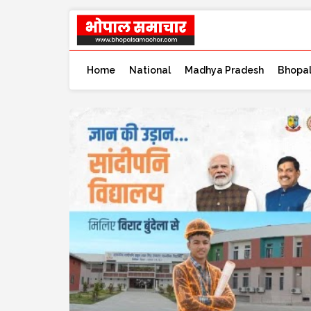
Home
National
Madhya Pradesh
Bhopa