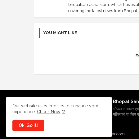
bhopalsamachar.com, which has establi
covering the latest news from Bhopal, I
YOU MIGHT LIKE
Er
Bhopal Sa
Our website uses cookies to enhance your
भोपाल समाचार एक प्र
experience.
Check Now
महिलाओं के लिए मह
Ok, Go it!
All Right Reserved Copyright
BhopalSmachar.com