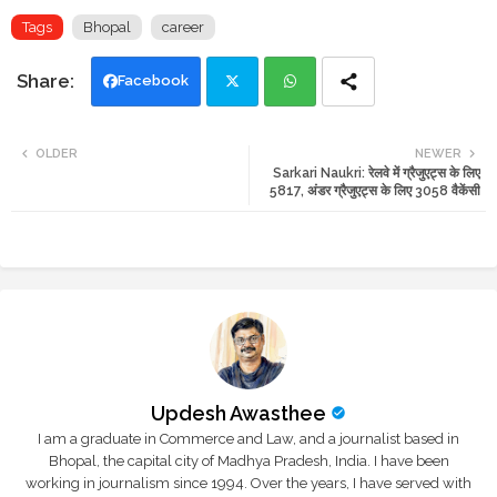
Tags
Bhopal
career
Facebook
Twi
Wh
OLDER
NEWER
Sarkari Naukri: रेलवे में ग्रैजुएट्स के लिए
tte
ats
5817, अंडर ग्रैजुएट्स के लिए 3058 वैकेंसी
r
app
Updesh Awasthee
I am a graduate in Commerce and Law, and a journalist based in
Bhopal, the capital city of Madhya Pradesh, India. I have been
working in journalism since 1994. Over the years, I have served with