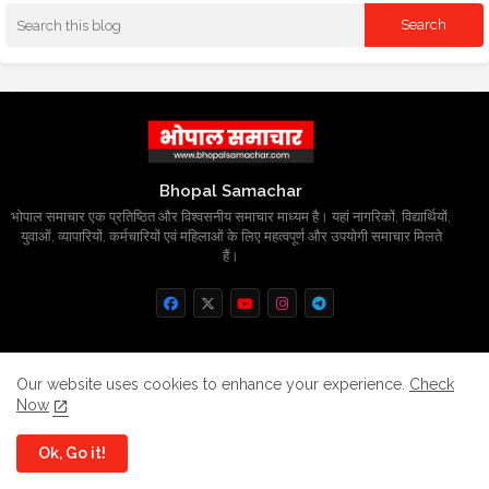
Bhopal Samachar
भोपाल समाचार एक प्रतिष्ठित और विश्वसनीय समाचार माध्यम है। यहां नागरिकों, विद्यार्थियों,
युवाओं, व्यापारियों, कर्मचारियों एवं महिलाओं के लिए महत्वपूर्ण और उपयोगी समाचार मिलते
हैं।
Home
About
Contact us
Privacy Policy
Our website uses cookies to enhance your experience.
Check
Now
Grievance
Disclaimer
sitemap
Ok, Go it!
All Right Reserved Copyright
BhopalSmachar.com